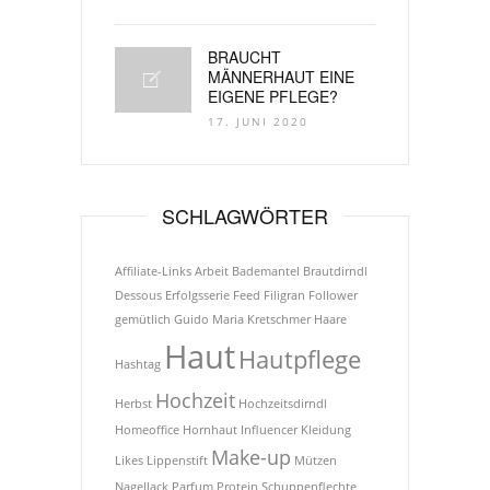
BRAUCHT
MÄNNERHAUT EINE
EIGENE PFLEGE?
17. JUNI 2020
SCHLAGWÖRTER
Affiliate-Links
Arbeit
Bademantel
Brautdirndl
Dessous
Erfolgsserie
Feed
Filigran
Follower
gemütlich
Guido Maria Kretschmer
Haare
Haut
Hautpflege
Hashtag
Hochzeit
Herbst
Hochzeitsdirndl
Homeoffice
Hornhaut
Influencer
Kleidung
Make-up
Likes
Lippenstift
Mützen
Nagellack
Parfum
Protein
Schuppenflechte