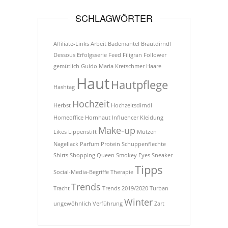
SCHLAGWÖRTER
Affiliate-Links
Arbeit
Bademantel
Brautdirndl
Dessous
Erfolgsserie
Feed
Filigran
Follower
gemütlich
Guido Maria Kretschmer
Haare
Haut
Hautpflege
Hashtag
Hochzeit
Herbst
Hochzeitsdirndl
Homeoffice
Hornhaut
Influencer
Kleidung
Make-up
Likes
Lippenstift
Mützen
Nagellack
Parfum
Protein
Schuppenflechte
Shirts
Shopping Queen
Smokey Eyes
Sneaker
Tipps
Social-Media-Begriffe
Therapie
Trends
Tracht
Trends 2019/2020
Turban
Winter
ungewöhnlich
Verführung
Zart