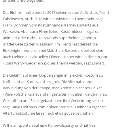
Straßen unterwegs sein.
Das Einhorn hatte bereits 2017 seinen ersten Auftritt als
Trend
-
Fabelwesen. Auch 2018 wird es wieder ein Thema sein, sagt
Frank Dohmen vom Kostümhandel Karnevalswierts aus
Würselen. Aber auch Filme liefern Kostümideen – egal ob
animiert oder nicht. Hollywoods Superhelden gehören
mittlerweile zu den Klassikern. Im Trend liegt derzeit die
Eiskönigin – vor allem bei Mädchen. Besonders beliebt sind
auch Helden aus aktuellen Filmen – daher wird in diesem Jahr
«
Stars
Wars» wieder ein großes Thema werden, sagt Lindert.
Die Gefahr, auf einen Doppelgänger im gleichen Kostüm zu
treffen, ist an Karneval stets groß. Die Alternative zur
Verkleidung von der Stange, man kreiert ein echtes Unikat.
«Viele kölsche Karnevalisten gestalten mit alten Kleidern, neu
Gekauftem und Selbstgebasteltem ihre Verkleidung selbst»,
sagt Tanja Holthaus vom Kölner Karneval. Heimann ergänzt:
Altertumskostüme lassen sich etwa gut selbst nähen.
Will man spontan auf eine Karnevalsparty und hat kein