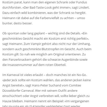
Kostüm parat, kann man den eigenen Schrank oder Fundus
durchforsten. «Der Bad-Taste-Look geht immer», sagt Lindert.
Dazu einfach wild kombinieren, was der Schrank so hergibt.
Heimann rät dabei auf die Farbenvielfalt zu achten – umso
bunter, desto besser.
Ob spontan oder lang geplant – wichtig sind die Details. «Ein
geschminktes Gesicht macht ein Kostüm erst richtig perfekt»,
sagt Heimann. Zum Vampir gehört also nicht nur der Umhang,
sondern auch geschminkte Blutstropfen im Gesicht. Auch beim
Kostüm gilt: So nah wie möglich am Original orientieren. Zu
den Panzerknackern gehört die schwarze Augenbinde sowie
die Insassennummer auf dem roten Oberteil.
Im Karneval ist vieles erlaubt – doch manches ist ein No-Go.
«Jeder Jeck sollte ein Kostüm wählen, das anderen Jecken keine
Angst bereitet», sagt Hans-Peter Suchand vom Comitee
Düsseldorfer Carneval. Wer mit seinem Outfit andere
einschüchtert oder Angst verbreiten will, sollte lieber gleich zu
Hause bleiben. Heimann nennt ein Beispiel: «Im vergangenen
Jahr musste ein als IS-Kämpfer verkleideter Gast wieder