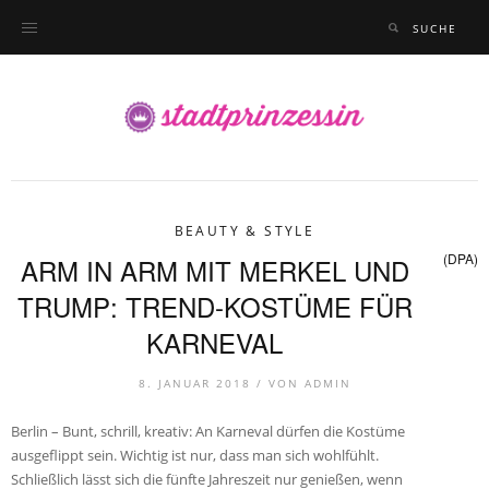
BEAUTY & STYLE
(DPA)
ARM IN ARM MIT MERKEL UND
TRUMP: TREND-KOSTÜME FÜR
KARNEVAL
8. JANUAR 2018 /
VON
ADMIN
Berlin – Bunt, schrill, kreativ: An Karneval dürfen die Kostüme
ausgeflippt sein. Wichtig ist nur, dass man sich wohlfühlt.
Schließlich lässt sich die fünfte Jahreszeit nur genießen, wenn