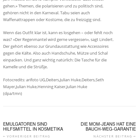
gehen.» Themen, die polarisieren und zu politisch sind,
gehören nicht in den Karneval. Tabu seien auch
Waffenattrappen oder Kostüme, die zu freizügig sind.
Wenn das Outfit klar ist, kann es losgehen – oder fehlt noch
was? «Der Regenmantel wird gerne vergessen», sagt Lindert.
Der gehört ebenso zur Grundausstattung wie Accessoires
gegen die Kälte. Also auch Handschuhe, Mütze und Schal
einpacken. Und ganz wichtig natürlich: Die Tasche für die
Kamelle und die Strüßje.
Fotocredits: arifoto UG,Deiters,Julian Huke,Deiters,Seth
Mayer,Julian Huke,Henning Kaiser,Julian Huke
(dpa/tmn)
EMULGATOREN SIND
DIE MOM-JEANS HAT EINE
HILFSMITTEL IN KOSMETIKA
BAUCH-WEG-GARANTIE
VORHERIGER BEITRAG
NÄCHSTER BEITRAG