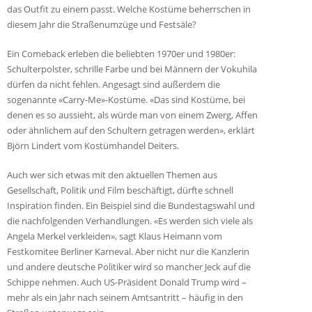
das Outfit zu einem passt. Welche Kostüme beherrschen in
diesem Jahr die Straßenumzüge und Festsäle?
Ein Comeback erleben die beliebten 1970er und 1980er:
Schulterpolster, schrille Farbe und bei Männern der Vokuhila
dürfen da nicht fehlen. Angesagt sind außerdem die
sogenannte «Carry-Me»-Kostüme. «Das sind Kostüme, bei
denen es so aussieht, als würde man von einem Zwerg, Affen
oder ähnlichem auf den Schultern getragen werden», erklärt
Björn Lindert vom Kostümhandel Deiters.
Auch wer sich etwas mit den aktuellen Themen aus
Gesellschaft, Politik und Film beschäftigt, dürfte schnell
Inspiration finden. Ein Beispiel sind die Bundestagswahl und
die nachfolgenden Verhandlungen. «Es werden sich viele als
Angela Merkel verkleiden», sagt Klaus Heimann vom
Festkomitee Berliner Karneval. Aber nicht nur die Kanzlerin
und andere deutsche Politiker wird so mancher Jeck auf die
Schippe nehmen. Auch US-Präsident Donald Trump wird –
mehr als ein Jahr nach seinem Amtsantritt – häufig in den