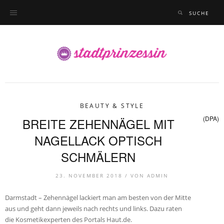
BEAUTY & STYLE
(DPA)
BREITE ZEHENNÄGEL MIT
NAGELLACK OPTISCH
SCHMÄLERN
23. NOVEMBER 2018 /
VON
ADMIN
Darmstadt – Zehennägel lackiert man am besten von der Mitte
aus und geht dann jeweils nach rechts und links. Dazu raten
die Kosmetikexperten des Portals Haut.de.