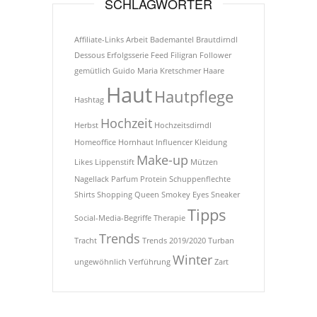
SCHLAGWÖRTER
Affiliate-Links
Arbeit
Bademantel
Brautdirndl
Dessous
Erfolgsserie
Feed
Filigran
Follower
gemütlich
Guido Maria Kretschmer
Haare
Haut
Hautpflege
Hashtag
Hochzeit
Herbst
Hochzeitsdirndl
Homeoffice
Hornhaut
Influencer
Kleidung
Make-up
Likes
Lippenstift
Mützen
Nagellack
Parfum
Protein
Schuppenflechte
Shirts
Shopping Queen
Smokey Eyes
Sneaker
Tipps
Social-Media-Begriffe
Therapie
Trends
Tracht
Trends 2019/2020
Turban
Winter
ungewöhnlich
Verführung
Zart