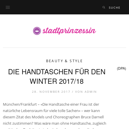
BEAUTY & STYLE
(DPA)
DIE HANDTASCHEN FÜR DEN
WINTER 2017/18
28. NOVEMBER 2017 /
VON
ADMIN
München/Frankfurt – «Die Handtasche einer Frau ist der
natürliche Lebensraum für viele tolle Sachen» – wer kann
diesem Zitat des Models und Choreographen Bruce Darnell
nicht zustimmen? Was wäre man ohne Handtasche, zugleich