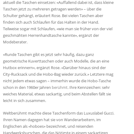
aktuell die Taschen einsetzen: «Auffallend dabei ist, dass kleine
Taschen jetzt zu mehreren getragen werden» – über die
Schulter gehängt, erläutert Rose. Bei vielen Taschen aber
finden sich auch Schlaufen für das Halten in der Hand.
Teilweise sogar mit Schlaufen, «wie man sie früher von der viel
geschmähten Herrenhandtasche kannte», ergänzt der
Modeberater.
«Runde Taschen gibt es jetzt sehr häufig, dazu ganz
geometrische Kuverttaschen oder auch Modelle, die an eine
Hutbox erinnern», ergänzt Rose. «Darüber hinaus sind der
City-Rucksack und die Hobo-Bag wieder zurück.» Letztere mag
nicht jedem etwas sagen – immerhin wurde die Hobo-Tasche
schon in den 1960er Jahren
berühmt
. Ihre Kennzeichen: sehr
weiches Material, etwas sackartig, und beim Abstellen fällt sie
leicht in sich zusammen.
Weltberühmt machte diese Taschenform das Luxuslabel Gucci.
Ihren Namen dagegen hat sie von Wanderarbeitern, im
Englischen als «hoboes» bezeichnet, und reisenden
Handwerksburschen, die das Nötigste in einem sackartigen