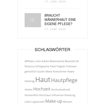
17. JUNI 2020
BRAUCHT
MÄNNERHAUT EINE
EIGENE PFLEGE?
17. JUNI 2020
SCHLAGWÖRTER
Affiliate-Links
Arbeit
Bademantel
Brautdirndl
Dessous
Erfolgsserie
Feed
Filigran
Follower
gemütlich
Guido Maria Kretschmer
Haare
Haut
Hautpflege
Hashtag
Hochzeit
Herbst
Hochzeitsdirndl
Homeoffice
Hornhaut
Influencer
Kleidung
Make-up
Likes
Lippenstift
Mützen