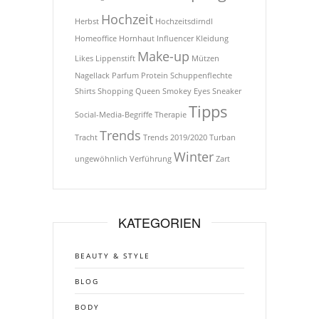
Hochzeit
Herbst
Hochzeitsdirndl
Homeoffice
Hornhaut
Influencer
Kleidung
Make-up
Likes
Lippenstift
Mützen
Nagellack
Parfum
Protein
Schuppenflechte
Shirts
Shopping Queen
Smokey Eyes
Sneaker
Tipps
Social-Media-Begriffe
Therapie
Trends
Tracht
Trends 2019/2020
Turban
Winter
ungewöhnlich
Verführung
Zart
KATEGORIEN
BEAUTY & STYLE
BLOG
BODY