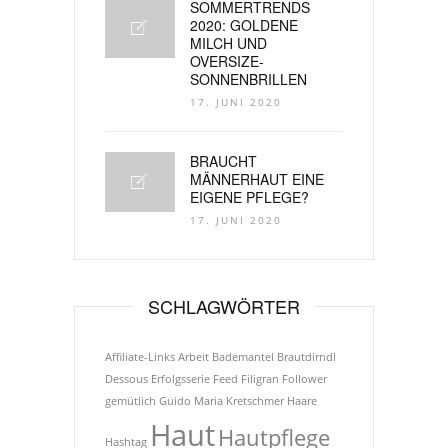
SOMMERTRENDS
2020: GOLDENE
MILCH UND
OVERSIZE-
SONNENBRILLEN
17. JUNI 2020
BRAUCHT
MÄNNERHAUT EINE
EIGENE PFLEGE?
17. JUNI 2020
SCHLAGWÖRTER
Affiliate-Links
Arbeit
Bademantel
Brautdirndl
Dessous
Erfolgsserie
Feed
Filigran
Follower
gemütlich
Guido Maria Kretschmer
Haare
Haut
Hautpflege
Hashtag