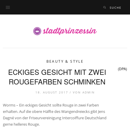
BEAUTY & STYLE
(DPA)
ECKIGES GESICHT MIT ZWEI
ROUGEFARBEN SCHMINKEN
18. AUGUST 2017 /
VON
ADMIN
Worms – Ein eckiges Gesicht sollte Rouge in zwei Farben
erhalten. Auf die obere Hälfte des Wangendreiecks gibt Jens
Dagné von der Friseurvereinigung Intercoiffure Deutschland
gerne helleres Rouge.