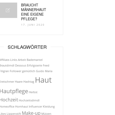
BRAUCHT
MÄNNERHAUT
EINE EIGENE
PFLEGE?
17. JUNI 2020
SCHLAGWÖRTER
Affiliate-Links
Arbeit
Bademantel
Brautdirndl
Dessous
Erfolgsserie
Feed
Filigran
Follower
gemütlich
Guido Maria
Haut
Kretschmer
Haare
Hashtag
Hautpflege
Herbst
Hochzeit
Hochzeitsdirndl
Homeoffice
Hornhaut
Influencer
Kleidung
Make-up
Likes
Lippenstift
Mützen