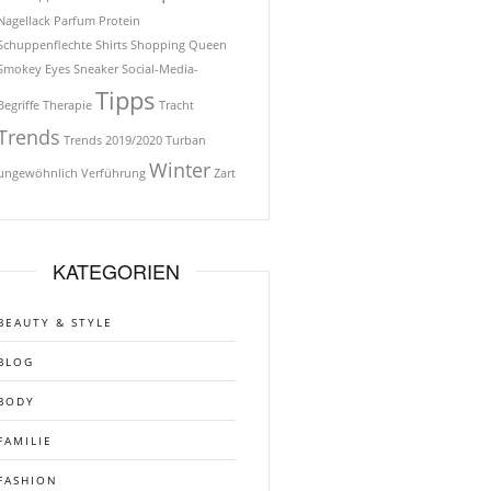
Nagellack
Parfum
Protein
Schuppenflechte
Shirts
Shopping Queen
Smokey Eyes
Sneaker
Social-Media-
Tipps
Begriffe
Therapie
Tracht
Trends
Trends 2019/2020
Turban
Winter
ungewöhnlich
Verführung
Zart
KATEGORIEN
BEAUTY & STYLE
BLOG
BODY
FAMILIE
FASHION