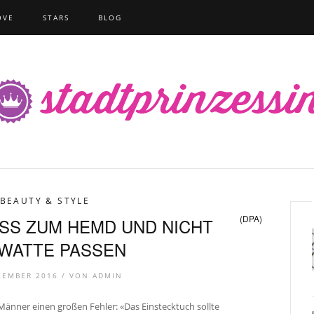
OVE
STARS
BLOG
BEAUTY & STYLE
(DPA)
SS ZUM HEMD UND NICHT
WATTE PASSEN
ZEMBER 2016 /
VON
ADMIN
 Männer einen großen Fehler: «Das Einstecktuch sollte