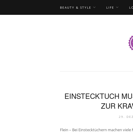
BEAUTY & STYLE
LIFE
L
EINSTECKTUCH MU
ZUR KRA
29. DE
Flein – Bei Einstecktüchern machen viele