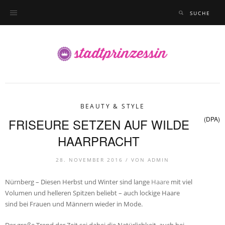
BEAUTY & STYLE
(DPA)
FRISEURE SETZEN AUF WILDE
HAARPRACHT
28. NOVEMBER 2016 /
VON
ADMIN
Nürnberg – Diesen Herbst und Winter sind lange
Haare
mit viel
Volumen und helleren Spitzen beliebt – auch lockige Haare
sind bei Frauen und Männern wieder in Mode.
Der große Trend der Zeit sei dabei die Natürlichkeit, auch bei