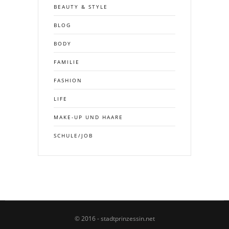
BEAUTY & STYLE
BLOG
BODY
FAMILIE
FASHION
LIFE
MAKE-UP UND HAARE
SCHULE/JOB
© 2016 - stadtprinzessin.net