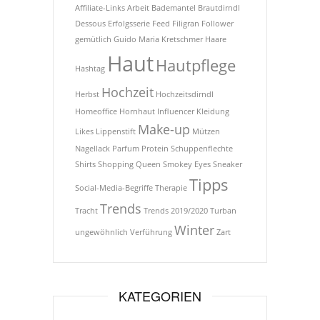
Affiliate-Links
Arbeit
Bademantel
Brautdirndl
Dessous
Erfolgsserie
Feed
Filigran
Follower
gemütlich
Guido Maria Kretschmer
Haare
Haut
Hautpflege
Hashtag
Hochzeit
Herbst
Hochzeitsdirndl
Homeoffice
Hornhaut
Influencer
Kleidung
Make-up
Likes
Lippenstift
Mützen
Nagellack
Parfum
Protein
Schuppenflechte
Shirts
Shopping Queen
Smokey Eyes
Sneaker
Tipps
Social-Media-Begriffe
Therapie
Trends
Tracht
Trends 2019/2020
Turban
Winter
ungewöhnlich
Verführung
Zart
KATEGORIEN