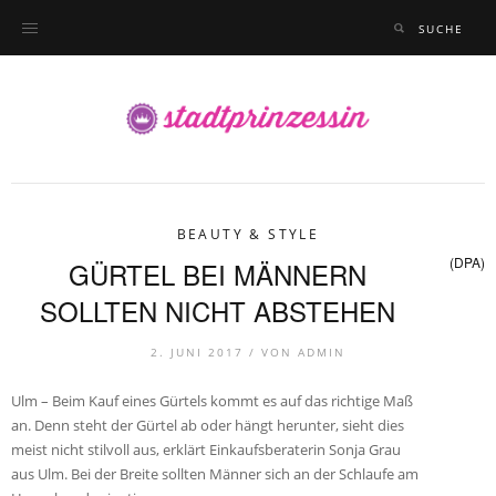
BEAUTY & STYLE
(DPA)
GÜRTEL BEI MÄNNERN
SOLLTEN NICHT ABSTEHEN
2. JUNI 2017 /
VON
ADMIN
Ulm – Beim Kauf eines Gürtels kommt es auf das richtige Maß
an. Denn steht der Gürtel ab oder hängt herunter, sieht dies
meist nicht stilvoll aus, erklärt Einkaufsberaterin Sonja Grau
aus Ulm. Bei der Breite sollten Männer sich an der Schlaufe am