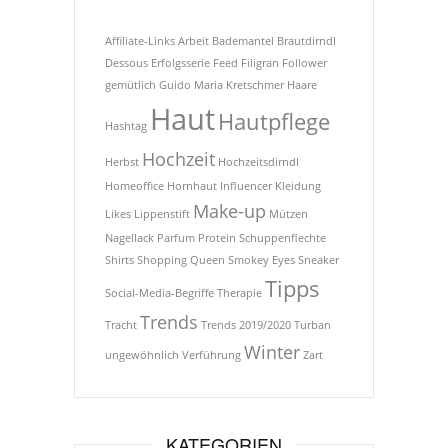
Affiliate-Links
Arbeit
Bademantel
Brautdirndl
Dessous
Erfolgsserie
Feed
Filigran
Follower
gemütlich
Guido Maria Kretschmer
Haare
Haut
Hautpflege
Hashtag
Hochzeit
Herbst
Hochzeitsdirndl
Homeoffice
Hornhaut
Influencer
Kleidung
Make-up
Likes
Lippenstift
Mützen
Nagellack
Parfum
Protein
Schuppenflechte
Shirts
Shopping Queen
Smokey Eyes
Sneaker
Tipps
Social-Media-Begriffe
Therapie
Trends
Tracht
Trends 2019/2020
Turban
Winter
ungewöhnlich
Verführung
Zart
KATEGORIEN