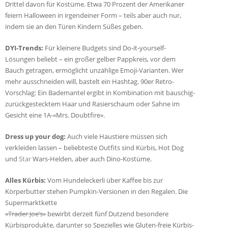
Drittel davon für Kostüme. Etwa 70 Prozent der Amerikaner
feiern Halloween in irgendeiner Form – teils aber auch nur,
indem sie an den Türen Kindern Süßes geben.
DYI-Trends:
Für kleinere Budgets sind Do-it-yourself-
Lösungen beliebt – ein großer gelber Pappkreis, vor dem
Bauch getragen, ermöglicht unzählige Emoji-Varianten. Wer
mehr ausschneiden will, bastelt ein Hashtag. 90er Retro-
Vorschlag: Ein Bademantel ergibt in Kombination mit bauschig-
zurückgestecktem Haar und Rasierschaum oder Sahne im
Gesicht eine 1A-«Mrs. Doubtfire».
Dress up your dog:
Auch viele Haustiere müssen sich
verkleiden lassen – beliebteste Outfits sind Kürbis, Hot Dog
und
Star
Wars-Helden, aber auch Dino-Kostüme.
Alles Kürbis:
Vom Hundeleckerli über Kaffee bis zur
Körperbutter stehen Pumpkin-Versionen in den Regalen. Die
Supermarktkette
«Trader Joe’s»
bewirbt derzeit fünf Dutzend besondere
Kürbisprodukte, darunter so Spezielles wie Gluten-freie Kürbis-