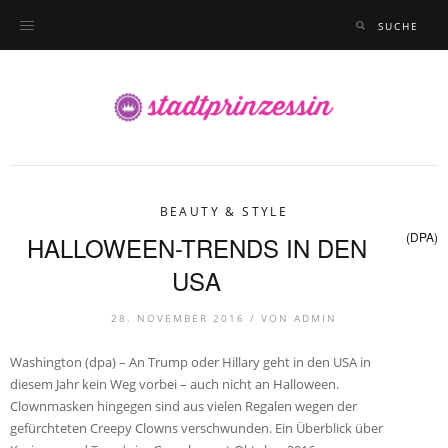
BEAUTY & STYLE
(DPA)
HALLOWEEN-TRENDS IN DEN
USA
28. NOVEMBER 2016 /
VON
ADMIN
Washington (dpa) – An Trump oder Hillary geht in den USA in
diesem Jahr kein Weg vorbei – auch nicht an Halloween.
Clownmasken hingegen sind aus vielen Regalen wegen der
gefürchteten Creepy Clowns verschwunden. Ein Überblick über