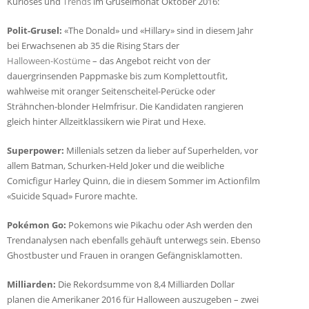
Kurioses und
Trends
im Gruselmonat Oktober 2016:
Polit-Grusel:
«The Donald» und «Hillary» sind in diesem Jahr
bei Erwachsenen ab 35 die Rising Stars der
Halloween-Kostüme
– das Angebot reicht von der
dauergrinsenden Pappmaske bis zum Komplettoutfit,
wahlweise mit oranger Seitenscheitel-Perücke oder
Strähnchen-blonder Helmfrisur. Die Kandidaten rangieren
gleich hinter Allzeitklassikern wie Pirat und Hexe.
Superpower:
Millenials setzen da lieber auf Superhelden, vor
allem Batman, Schurken-Held Joker und die weibliche
Comicfigur Harley Quinn, die in diesem Sommer im Actionfilm
«Suicide Squad» Furore machte.
Pokémon Go:
Pokemons wie Pikachu oder Ash werden den
Trendanalysen nach ebenfalls gehäuft unterwegs sein. Ebenso
Ghostbuster und Frauen in orangen Gefängnisklamotten.
Milliarden:
Die Rekordsumme von 8,4 Milliarden Dollar
planen die Amerikaner 2016 für Halloween auszugeben – zwei