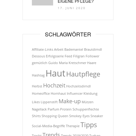
EIGENE PFLEGE?
17. JUNI 2020
SCHLAGWÖRTER
Affiliate-Links
Arbeit
Bademantel
Brautdirndl
Dessous
Erfolgsserie
Feed
Filigran
Follower
gemütlich
Guido Maria Kretschmer
Haare
Haut
Hautpflege
Hashtag
Hochzeit
Herbst
Hochzeitsdirndl
Homeoffice
Hornhaut
Influencer
Kleidung
Make-up
Likes
Lippenstift
Mützen
Nagellack
Parfum
Protein
Schuppenflechte
Shirts
Shopping Queen
Smokey Eyes
Sneaker
Tipps
Social-Media-Begriffe
Therapie
Trends
Tracht
Trends 2019/2020
Turban