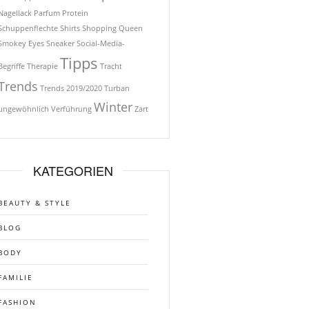
Nagellack
Parfum
Protein
Schuppenflechte
Shirts
Shopping Queen
Smokey Eyes
Sneaker
Social-Media-
Tipps
Begriffe
Therapie
Tracht
Trends
Trends 2019/2020
Turban
Winter
ungewöhnlich
Verführung
Zart
KATEGORIEN
BEAUTY & STYLE
BLOG
BODY
FAMILIE
FASHION