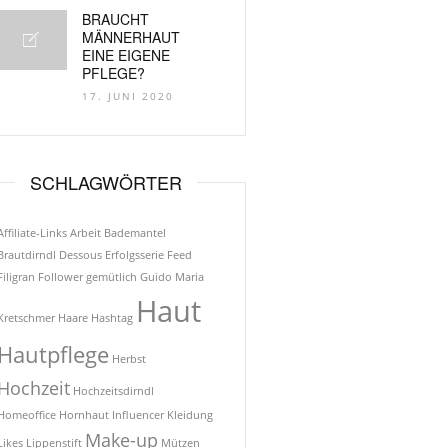
BRAUCHT
MÄNNERHAUT
EINE EIGENE
PFLEGE?
17. JUNI 2020
SCHLAGWÖRTER
Affiliate-Links
Arbeit
Bademantel
Brautdirndl
Dessous
Erfolgsserie
Feed
Filigran
Follower
gemütlich
Guido Maria
Haut
Kretschmer
Haare
Hashtag
Hautpflege
Herbst
Hochzeit
Hochzeitsdirndl
Homeoffice
Hornhaut
Influencer
Kleidung
Make-up
Likes
Lippenstift
Mützen