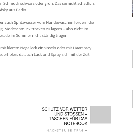
um Schmuck schwarz oder grün. Das sei nicht schädlich,
fsky aus Berlin.
oder auch Spritzwasser vom Händewaschen fördern die
tig, Modeschmuck trocken zu lagern – also nicht im
erade im Sommer nicht ständig tragen.
it klarem Nagellack einpinseln oder mit Haarspray
erholen, da auch Lack und Spray sich mit der Zeit
SCHUTZ VOR WETTER
UND STÖSSEN – T
ASCHEN FÜR DAS N
OTEBOOK
NÄCHSTER BEITRAG