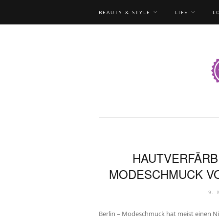
BEAUTY & STYLE
LIFE
L
HAUTVERFÄRB
MODESCHMUCK VO
9.
Berlin – Modeschmuck hat meist einen Nic