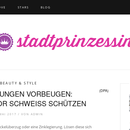
OVE
STARS
BLOG
BEAUTY & STYLE
(DPA)
UNGEN VORBEUGEN:
R SCHWEISS SCHÜTZEN
 MAI 2017 /
VON
ADMIN
kelüberzug oder eine Zinklegierung. Lösen diese sich