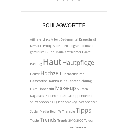
17. JUNI 2020
SCHLAGWÖRTER
Affiliate-Links
Arbeit
Bademantel
Brautdirndl
Dessous
Erfolgsserie
Feed
Filigran
Follower
gemütlich
Guido Maria Kretschmer
Haare
Haut
Hautpflege
Hashtag
Hochzeit
Herbst
Hochzeitsdirndl
Homeoffice
Hornhaut
Influencer
Kleidung
Make-up
Likes
Lippenstift
Mützen
Nagellack
Parfum
Protein
Schuppenflechte
Shirts
Shopping Queen
Smokey Eyes
Sneaker
Tipps
Social-Media-Begriffe
Therapie
Trends
Tracht
Trends 2019/2020
Turban