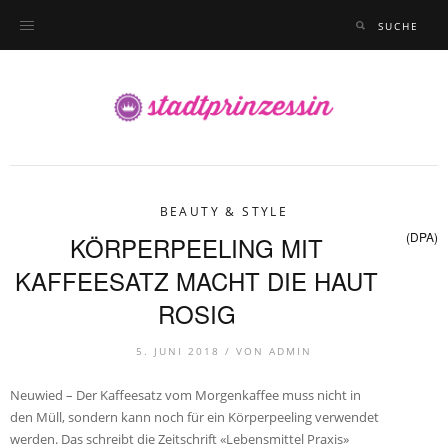
BEAUTY & STYLE
(DPA)
KÖRPERPEELING MIT
KAFFEESATZ MACHT DIE HAUT
ROSIG
5. JUNI 2018 /
VON
ADMIN
Neuwied – Der Kaffeesatz vom Morgenkaffee muss nicht in
den Müll, sondern kann noch für ein Körperpeeling verwendet
werden. Das schreibt die Zeitschrift «Lebensmittel Praxis»