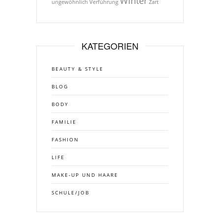
Winter
ungewöhnlich
Verführung
Zart
KATEGORIEN
BEAUTY & STYLE
BLOG
BODY
FAMILIE
FASHION
LIFE
MAKE-UP UND HAARE
SCHULE/JOB