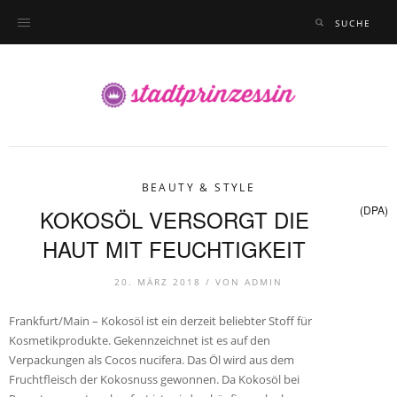
BEAUTY & STYLE
(DPA)
KOKOSÖL VERSORGT DIE
HAUT MIT FEUCHTIGKEIT
20. MÄRZ 2018 /
VON
ADMIN
Frankfurt/Main – Kokosöl ist ein derzeit beliebter Stoff für
Kosmetikprodukte. Gekennzeichnet ist es auf den
Verpackungen als Cocos nucifera. Das Öl wird aus dem
Fruchtfleisch der Kokosnuss gewonnen. Da Kokosöl bei