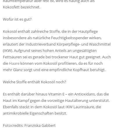
Raumtemperatur aber fest ist, wird es häufig auch als
Kokosfett bezeichnet.
Wofür ist es gut?
Kokosöl enthält zahlreiche Stoffe, die in der Hautpflege
insbesondere als natürliche Feuchtigkeitsspender wirken,
erläutert der Industrieverband Körperpflege- und Waschmittel
(IKW). Aufgrund seines hohen Anteils an ungesättigten
Fettsäuren sei es gerade bei trockener Haut gut geeignet. Auch
die
Haare
können vom Kokosöl profitieren, da es für noch
mehr Glanz sorgt und eine empfindliche Kopfhaut beruhigt.
Welche Stoffe enthält Kokosöl noch?
Es enthält darüber hinaus Vitamin E – ein Antioxidans, das die
Haut im Kampf gegen die vorzeitige Hautalterung unterstützt.
Ebenfalls steckt in dem Kokosöl laut IKW Laurinsäure, die
antimikrobielle Eigenschaften besitzt.
Fotocredits: Franziska Gabbert