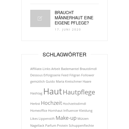
BRAUCHT
MÄNNERHAUT EINE
EIGENE PFLEGE?
17. JUNI 2020
SCHLAGWÖRTER
Affiliate-Links
Arbeit
Bademantel
Brautdirndl
Dessous
Erfolgsserie
Feed
Filigran
Follower
gemütlich
Guido Maria Kretschmer
Haare
Haut
Hautpflege
Hashtag
Hochzeit
Herbst
Hochzeitsdirndl
Homeoffice
Hornhaut
Influencer
Kleidung
Make-up
Likes
Lippenstift
Mützen
Nagellack
Parfum
Protein
Schuppenflechte