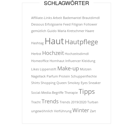
SCHLAGWÖRTER
Affiliate-Links
Arbeit
Bademantel
Brautdirndl
Dessous
Erfolgsserie
Feed
Filigran
Follower
gemütlich
Guido Maria Kretschmer
Haare
Haut
Hautpflege
Hashtag
Hochzeit
Herbst
Hochzeitsdirndl
Homeoffice
Hornhaut
Influencer
Kleidung
Make-up
Likes
Lippenstift
Mützen
Nagellack
Parfum
Protein
Schuppenflechte
Shirts
Shopping Queen
Smokey Eyes
Sneaker
Tipps
Social-Media-Begriffe
Therapie
Trends
Tracht
Trends 2019/2020
Turban
Winter
ungewöhnlich
Verführung
Zart