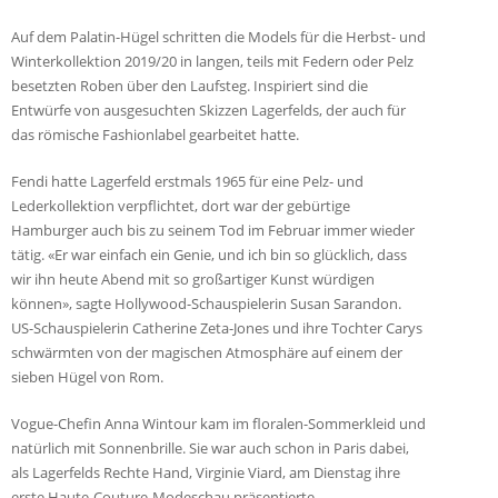
Auf dem Palatin-Hügel schritten die Models für die Herbst- und
Winterkollektion 2019/20 in langen, teils mit Federn oder Pelz
besetzten Roben über den Laufsteg. Inspiriert sind die
Entwürfe von ausgesuchten Skizzen Lagerfelds, der auch für
das römische Fashionlabel gearbeitet hatte.
Fendi hatte Lagerfeld erstmals 1965 für eine Pelz- und
Lederkollektion verpflichtet, dort war der gebürtige
Hamburger auch bis zu seinem Tod im Februar immer wieder
tätig. «Er war einfach ein Genie, und ich bin so glücklich, dass
wir ihn heute Abend mit so großartiger Kunst würdigen
können», sagte Hollywood-Schauspielerin Susan Sarandon.
US-Schauspielerin Catherine Zeta-Jones und ihre Tochter Carys
schwärmten von der magischen Atmosphäre auf einem der
sieben Hügel von Rom.
Vogue-Chefin Anna Wintour kam im floralen-Sommerkleid und
natürlich mit Sonnenbrille. Sie war auch schon in Paris dabei,
als Lagerfelds Rechte Hand, Virginie Viard, am Dienstag ihre
erste Haute-Couture-Modeschau präsentierte.