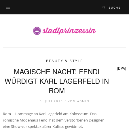
BEAUTY & STYLE
(DPA)
MAGISCHE NACHT: FENDI
WÜRDIGT KARL LAGERFELD IN
ROM
5. JULI 2019 /
VON
ADMIN
Rom – Hommage an Karl Lagerfeld am Kolosseum: Das
römische Modehaus Fendi hat dem verstorbenen Designer
eine Show vor spektakulärer Kulisse gewidmet.