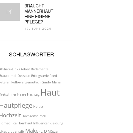
BRAUCHT
MÄNNERHAUT
EINE EIGENE
PFLEGE?
17. JUNI 2020
SCHLAGWÖRTER
Affiliate-Links
Arbeit
Bademantel
Brautdirndl
Dessous
Erfolgsserie
Feed
Filigran
Follower
gemütlich
Guido Maria
Haut
Kretschmer
Haare
Hashtag
Hautpflege
Herbst
Hochzeit
Hochzeitsdirndl
Homeoffice
Hornhaut
Influencer
Kleidung
Make-up
Likes
Lippenstift
Mützen