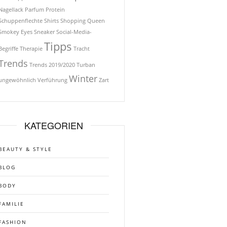
Nagellack
Parfum
Protein
Schuppenflechte
Shirts
Shopping Queen
Smokey Eyes
Sneaker
Social-Media-
Tipps
Begriffe
Therapie
Tracht
Trends
Trends 2019/2020
Turban
Winter
ungewöhnlich
Verführung
Zart
KATEGORIEN
BEAUTY & STYLE
BLOG
BODY
FAMILIE
FASHION