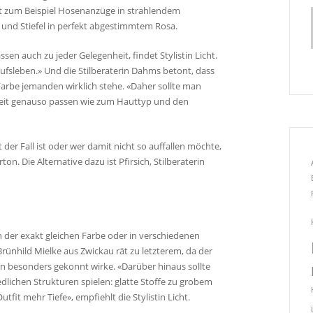
ht zum Beispiel Hosenanzüge in strahlendem
 und Stiefel in perfekt abgestimmtem Rosa.
assen auch zu jeder Gelegenheit, findet Stylistin Licht.
rufsleben.» Und die Stilberaterin Dahms betont, dass
arbe jemanden wirklich stehe. «Daher sollte man
keit genauso passen wie zum Hauttyp und den
er Fall ist oder wer damit nicht so auffallen möchte,
on. Die Alternative dazu ist Pfirsich, Stilberaterin
n der exakt gleichen Farbe oder in verschiedenen
ünhild Mielke aus Zwickau rät zu letzterem, da der
besonders gekonnt wirke. «Darüber hinaus sollte
lichen Strukturen spielen: glatte Stoffe zu grobem
tfit mehr Tiefe», empfiehlt die Stylistin Licht.