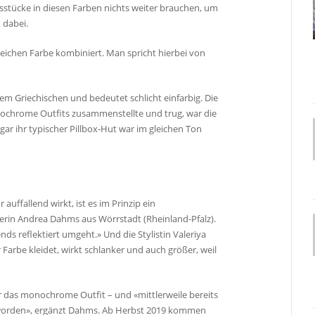
gsstücke in diesen Farben nichts weiter brauchen, um
u dabei.
leichen Farbe kombiniert. Man spricht hierbei von
 Griechischen und bedeutet schlicht einfarbig. Die
nochrome Outfits zusammenstellte und trug, war die
ar ihr typischer Pillbox-Hut war im gleichen Ton
ffallend wirkt, ist es im Prinzip ein
erin Andrea Dahms aus Wörrstadt (Rheinland-Pfalz).
nds reflektiert umgeht.» Und die Stylistin Valeriya
r Farbe kleidet, wirkt schlanker und auch größer, weil
ür das monochrome Outfit – und «mittlerweile bereits
eworden», ergänzt Dahms. Ab Herbst 2019 kommen