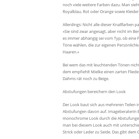
noch viele weitere Farben dazu. Man sie
Royalblau, Rot oder Orange sowie Kleider
Allerdings: Nicht alle dieser Knallfarben p
«Sie sind zwar angesagt, aber nicht im Be
es immer abhängig sei vom Typ, ob eine F
Töne wählen, die zur eigenen Persönlich
Haaren.»
Bei wem das mit leuchtenden Tönen nicht d
dem empfiehlt Mielke einen zarten Fliedert
Dahms rät noch zu Beige.
Abstufungen bereichern den Look
Der Look baut sich aus mehreren Teilen i
Abstufungen davon auf. Imageberaterin Br
monochrome Look durch die Abstufungen 
man bei diesem Look auch mit unterschied
Strick oder Leder zu Seide. Das gibt dem Ou