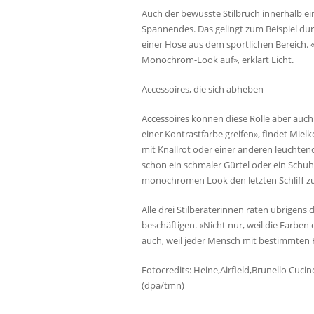
Auch der bewusste Stilbruch innerhalb 
Spannendes. Das gelingt zum Beispiel du
einer Hose aus dem sportlichen Bereich. 
Monochrom-Look auf», erklärt Licht.
Accessoires, die sich abheben
Accessoires können diese Rolle aber auc
einer Kontrastfarbe greifen», findet Mielke
mit Knallrot oder einer anderen leuchten
schon ein schmaler Gürtel oder ein Schuh
monochromen Look den letzten Schliff z
Alle drei Stilberaterinnen raten übrigens
beschäftigen. «Nicht nur, weil die Farben 
auch, weil jeder Mensch mit bestimmten F
Fotocredits: Heine,Airfield,Brunello Cuci
(dpa/tmn)