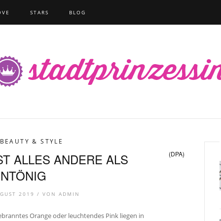
OVE
STARS
BLOG
BEAUTY & STYLE
(DPA)
T ALLES ANDERE ALS
INTÖNIG
UGUST 2019 /
VON
ADMIN
ebranntes Orange oder leuchtendes Pink liegen in