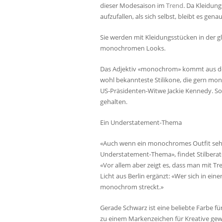
dieser Modesaison im
Trend
. Da Kleidun
aufzufallen, als sich selbst, bleibt es gena
Sie werden mit Kleidungsstücken in der g
monochromen Looks.
Das Adjektiv «monochrom» kommt aus dem
wohl bekannteste Stilikone, die gern mo
US-Präsidenten-Witwe Jackie Kennedy. Sog
gehalten.
Ein Understatement-Thema
«Auch wenn ein monochromes Outfit sehr au
Understatement-Thema», findet Stilberat
«Vor allem aber zeigt es, dass man mit Tre
Licht aus Berlin ergänzt: «Wer sich in eine
monochrom streckt.»
Gerade Schwarz ist eine beliebte Farbe f
zu einem Markenzeichen für Kreative g