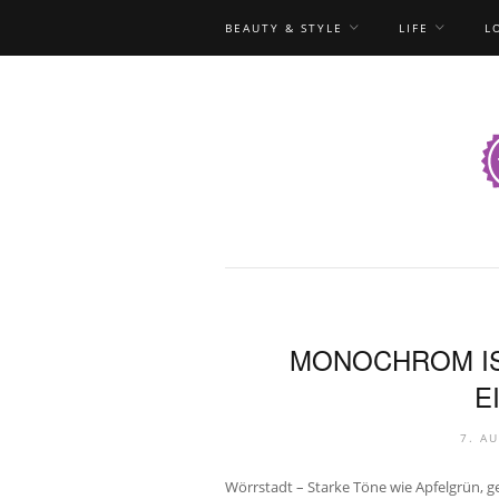
BEAUTY & STYLE
LIFE
L
MONOCHROM IS
E
7. A
Wörrstadt – Starke Töne wie Apfelgrün, g