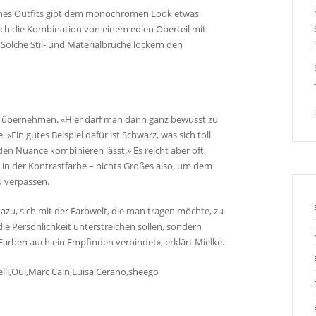
eines Outfits gibt dem monochromen Look etwas
rch die Kombination von einem edlen Oberteil mit
«Solche Stil- und Materialbrüche lockern den
h übernehmen. «Hier darf man dann ganz bewusst zu
. «Ein gutes Beispiel dafür ist Schwarz, was sich toll
den Nuance kombinieren lässt.» Es reicht aber oft
 in der Kontrastfarbe – nichts Großes also, um dem
u verpassen.
 dazu, sich mit der Farbwelt, die man tragen möchte, zu
die Persönlichkeit unterstreichen sollen, sondern
arben auch ein Empfinden verbindet», erklärt Mielke.
nelli,Oui,Marc Cain,Luisa Cerano,sheego