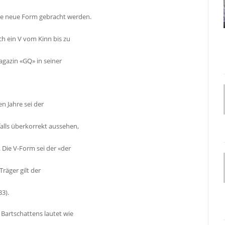
ine neue Form gebracht werden.
sich ein V vom Kinn bis zu
agazin «GQ» in seiner
n Jahre sei der
falls überkorrekt aussehen,
. Die V-Form sei der «der
Träger gilt der
33).
Bartschattens lautet wie