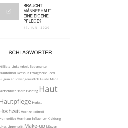
BRAUCHT
MÄNNERHAUT
EINE EIGENE
PFLEGE?
17. JUNI 2020
SCHLAGWÖRTER
Affiliate-Links
Arbeit
Bademantel
Brautdirndl
Dessous
Erfolgsserie
Feed
Filigran
Follower
gemütlich
Guido Maria
Haut
Kretschmer
Haare
Hashtag
Hautpflege
Herbst
Hochzeit
Hochzeitsdirndl
Homeoffice
Hornhaut
Influencer
Kleidung
Make-up
Likes
Lippenstift
Mützen