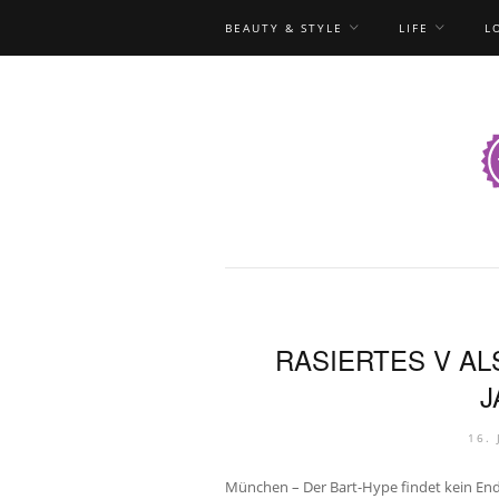
BEAUTY & STYLE
LIFE
L
RASIERTES V A
J
16.
München – Der Bart-Hype findet kein Ende