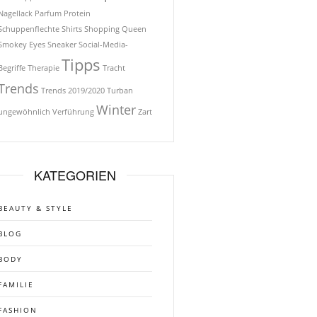
Nagellack
Parfum
Protein
Schuppenflechte
Shirts
Shopping Queen
Smokey Eyes
Sneaker
Social-Media-
Tipps
Begriffe
Therapie
Tracht
Trends
Trends 2019/2020
Turban
Winter
ungewöhnlich
Verführung
Zart
KATEGORIEN
BEAUTY & STYLE
BLOG
BODY
FAMILIE
FASHION