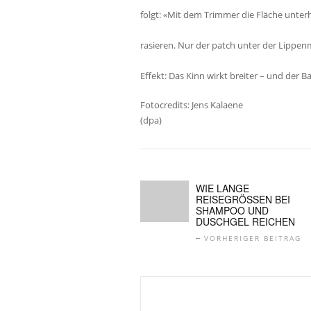
folgt: «Mit dem Trimmer die Fläche unter
rasieren. Nur der patch unter der Lippenm
Effekt: Das Kinn wirkt breiter – und der B
Fotocredits: Jens Kalaene
(dpa)
WIE LANGE
REISEGRÖSSEN BEI S
HAMPOO UND D
USCHGEL REICHEN
VORHERIGER BEITRAG