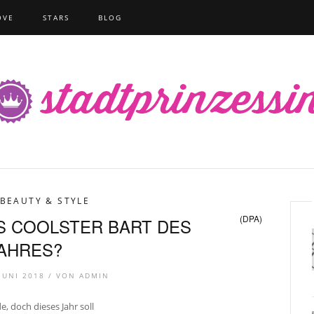
OVE
STARS
BLOG
BEAUTY & STYLE
(DPA)
LS COOLSTER BART DES
AHRES?
 JUNI 2018 /
VON
ADMIN
, doch dieses Jahr soll