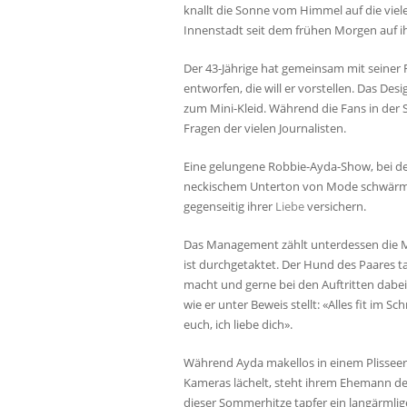
knallt die Sonne vom Himmel auf die viel
Innenstadt seit dem frühen Morgen auf 
Der 43-Jährige hat gemeinsam mit seiner F
entworfen, die will er vorstellen. Das Desi
zum Mini-Kleid. Während die Fans in der
Fragen der vielen Journalisten.
Eine gelungene Robbie-Ayda-Show, bei de
neckischem Unterton von Mode schwärmen
gegenseitig ihrer
Liebe
versichern.
Das Management zählt unterdessen die Mi
ist durchgetaktet. Der Hund des Paares t
macht und gerne bei den Auftritten dabei 
wie er unter Beweis stellt: «Alles fit im Sch
euch, ich liebe dich».
Während Ayda makellos in einem Plisseero
Kameras lächelt, steht ihrem Ehemann der
dieser Sommerhitze tapfer ein langärmlige