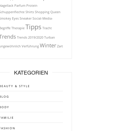
Nagellack
Parfum
Protein
Schuppenflechte
Shirts
Shopping Queen
Smokey Eyes
Sneaker
Social-Media-
Tipps
Begriffe
Therapie
Tracht
Trends
Trends 2019/2020
Turban
Winter
ungewöhnlich
Verführung
Zart
KATEGORIEN
BEAUTY & STYLE
BLOG
BODY
FAMILIE
FASHION