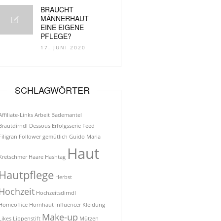
BRAUCHT
MÄNNERHAUT
EINE EIGENE
PFLEGE?
17. JUNI 2020
SCHLAGWÖRTER
Affiliate-Links
Arbeit
Bademantel
Brautdirndl
Dessous
Erfolgsserie
Feed
Filigran
Follower
gemütlich
Guido Maria
Haut
Kretschmer
Haare
Hashtag
Hautpflege
Herbst
Hochzeit
Hochzeitsdirndl
Homeoffice
Hornhaut
Influencer
Kleidung
Make-up
Likes
Lippenstift
Mützen