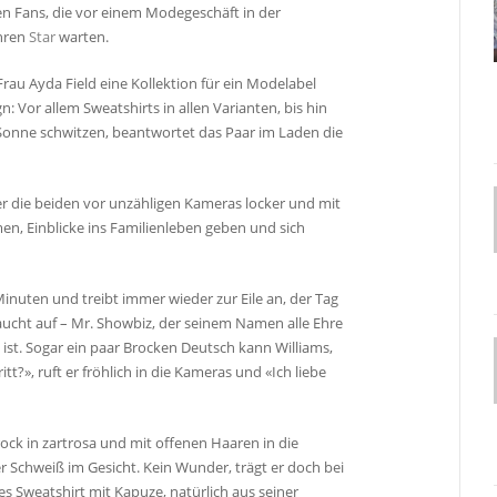
en Fans, die vor einem Modegeschäft in der
ihren
Star
warten.
rau Ayda Field eine Kollektion für ein Modelabel
gn: Vor allem Sweatshirts in allen Varianten, bis hin
 Sonne schwitzen, beantwortet das Paar im Laden die
r die beiden vor unzähligen Kameras locker und mit
, Einblicke ins Familienleben geben und sich
nuten und treibt immer wieder zur Eile an, der Tag
aucht auf – Mr. Showbiz, der seinem Namen alle Ehre
ist. Sogar ein paar Brocken Deutsch kann Williams,
ritt?», ruft er fröhlich in die Kameras und «Ich liebe
ck in zartrosa und mit offenen Haaren in die
 Schweiß im Gesicht. Kein Wunder, trägt er doch bei
s Sweatshirt mit Kapuze, natürlich aus seiner