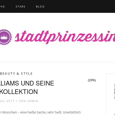
OVE
STARS
BLOG
BEAUTY & STYLE
(DPA)
LLIAMS UND SEINE
KOLLEKTION
JULI 2017 /
VON
ADMIN
n München – eine heiße Sache, sehr heiß. Unerbittlich