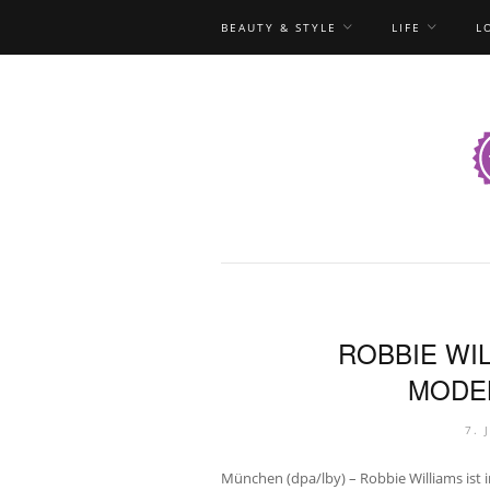
BEAUTY & STYLE
LIFE
L
ROBBIE WI
MODE
7. 
München (dpa/lby) – Robbie Williams ist i