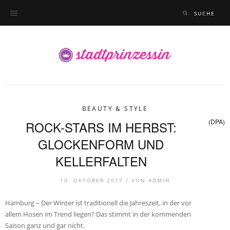
BEAUTY & STYLE
(DPA)
ROCK-STARS IM HERBST:
GLOCKENFORM UND
KELLERFALTEN
10. OKTOBER 2017 /
VON
ADMIN
Hamburg – Der Winter ist traditionell die Jahreszeit, in der vor
allem Hosen im Trend liegen? Das stimmt in der kommenden
Saison ganz und gar nicht.