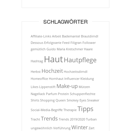
SCHLAGWÖRTER
Affiliate-Links
Arbeit
Bademantel
Brautdirndl
Dessous
Erfolgsserie
Feed
Filigran
Follower
gemütlich
Guido Maria Kretschmer
Haare
Haut
Hautpflege
Hashtag
Hochzeit
Herbst
Hochzeitsdirndl
Homeoffice
Hornhaut
Influencer
Kleidung
Make-up
Likes
Lippenstift
Mützen
Nagellack
Parfum
Protein
Schuppenflechte
Shirts
Shopping Queen
Smokey Eyes
Sneaker
Tipps
Social-Media-Begriffe
Therapie
Trends
Tracht
Trends 2019/2020
Turban
Winter
ungewöhnlich
Verführung
Zart