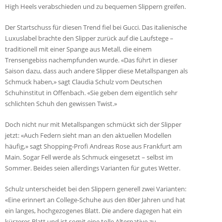
High Heels verabschieden und zu bequemen Slippern greifen.
Der Startschuss für diesen Trend fiel bei Gucci. Das italienische
Luxuslabel brachte den Slipper zurück auf die Laufstege –
traditionell mit einer Spange aus Metall, die einem
Trensengebiss nachempfunden wurde. «Das führt in dieser
Saison dazu, dass auch andere Slipper diese Metallspangen als
Schmuck haben,» sagt Claudia Schulz vom Deutschen
Schuhinstitut in Offenbach. «Sie geben dem eigentlich sehr
schlichten Schuh den gewissen Twist.»
Doch nicht nur mit Metallspangen schmückt sich der Slipper
jetzt: «Auch Federn sieht man an den aktuellen Modellen
häufig,» sagt Shopping-Profi Andreas Rose aus Frankfurt am
Main. Sogar Fell werde als Schmuck eingesetzt – selbst im
Sommer. Beides seien allerdings Varianten für gutes Wetter.
Schulz unterscheidet bei den Slippern generell zwei Varianten:
«Eine erinnert an College-Schuhe aus den 80er Jahren und hat
ein langes, hochgezogenes Blatt. Die andere dagegen hat ein
kürzeres Blatt und ist somit eine tolle Alternative zu