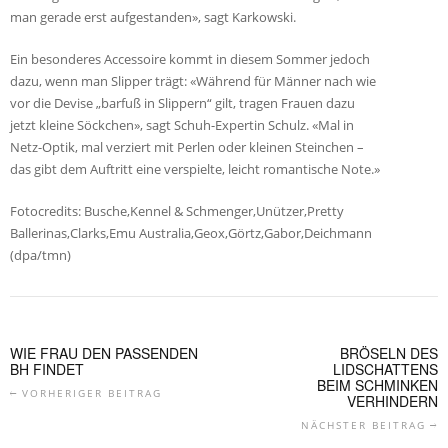
man gerade erst aufgestanden», sagt Karkowski.
Ein besonderes Accessoire kommt in diesem Sommer jedoch
dazu, wenn man Slipper trägt: «Während für Männer nach wie
vor die Devise „barfuß in Slippern“ gilt, tragen Frauen dazu
jetzt kleine Söckchen», sagt Schuh-Expertin Schulz. «Mal in
Netz-Optik, mal verziert mit Perlen oder kleinen Steinchen –
das gibt dem Auftritt eine verspielte, leicht romantische Note.»
Fotocredits: Busche,Kennel & Schmenger,Unützer,Pretty
Ballerinas,Clarks,Emu Australia,Geox,Görtz,Gabor,Deichmann
(dpa/tmn)
WIE FRAU DEN PASSENDEN
BRÖSELN DES
BH FINDET
LIDSCHATTENS
BEIM SCHMINKEN
VORHERIGER BEITRAG
VERHINDERN
NÄCHSTER BEITRAG