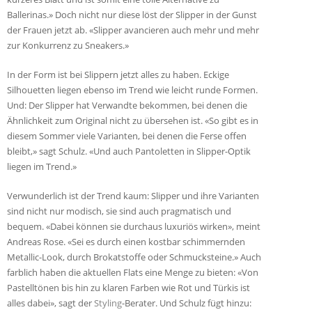
Ballerinas.» Doch nicht nur diese löst der Slipper in der Gunst
der Frauen jetzt ab. «Slipper avancieren auch mehr und mehr
zur Konkurrenz zu Sneakers.»
In der Form ist bei Slippern jetzt alles zu haben. Eckige
Silhouetten liegen ebenso im Trend wie leicht runde Formen.
Und: Der Slipper hat Verwandte bekommen, bei denen die
Ähnlichkeit zum Original nicht zu übersehen ist. «So gibt es in
diesem Sommer viele Varianten, bei denen die Ferse offen
bleibt,» sagt Schulz. «Und auch Pantoletten in Slipper-Optik
liegen im Trend.»
Verwunderlich ist der Trend kaum: Slipper und ihre Varianten
sind nicht nur modisch, sie sind auch pragmatisch und
bequem. «Dabei können sie durchaus luxuriös wirken», meint
Andreas Rose. «Sei es durch einen kostbar schimmernden
Metallic-Look, durch Brokatstoffe oder Schmucksteine.» Auch
farblich haben die aktuellen Flats eine Menge zu bieten: «Von
Pastelltönen bis hin zu klaren Farben wie Rot und Türkis ist
alles dabei», sagt der
Styling
-Berater. Und Schulz fügt hinzu: