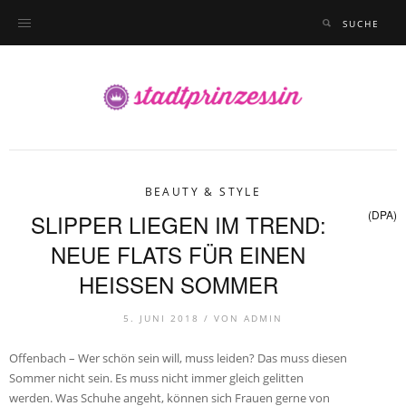
BEAUTY & STYLE
(DPA)
SLIPPER LIEGEN IM TREND:
NEUE FLATS FÜR EINEN
HEISSEN SOMMER
5. JUNI 2018 /
VON
ADMIN
Offenbach – Wer schön sein will, muss leiden? Das muss diesen
Sommer nicht sein. Es muss nicht immer gleich gelitten
werden. Was Schuhe angeht, können sich Frauen gerne von