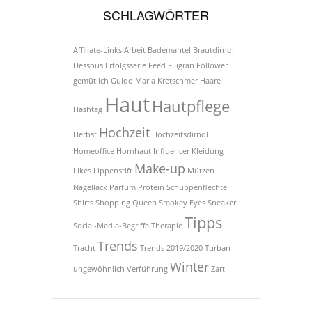
SCHLAGWÖRTER
Affiliate-Links
Arbeit
Bademantel
Brautdirndl
Dessous
Erfolgsserie
Feed
Filigran
Follower
gemütlich
Guido Maria Kretschmer
Haare
Haut
Hautpflege
Hashtag
Hochzeit
Herbst
Hochzeitsdirndl
Homeoffice
Hornhaut
Influencer
Kleidung
Make-up
Likes
Lippenstift
Mützen
Nagellack
Parfum
Protein
Schuppenflechte
Shirts
Shopping Queen
Smokey Eyes
Sneaker
Tipps
Social-Media-Begriffe
Therapie
Trends
Tracht
Trends 2019/2020
Turban
Winter
ungewöhnlich
Verführung
Zart