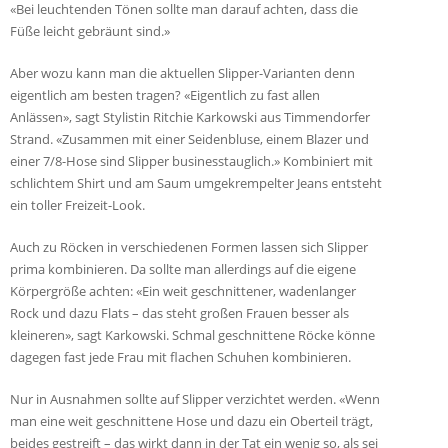
«Bei leuchtenden Tönen sollte man darauf achten, dass die
Füße leicht gebräunt sind.»
Aber wozu kann man die aktuellen Slipper-Varianten denn
eigentlich am besten tragen? «Eigentlich zu fast allen
Anlässen», sagt Stylistin Ritchie Karkowski aus Timmendorfer
Strand. «Zusammen mit einer Seidenbluse, einem Blazer und
einer 7/8-Hose sind Slipper businesstauglich.» Kombiniert mit
schlichtem Shirt und am Saum umgekrempelter Jeans entsteht
ein toller Freizeit-Look.
Auch zu Röcken in verschiedenen Formen lassen sich Slipper
prima kombinieren. Da sollte man allerdings auf die eigene
Körpergröße achten: «Ein weit geschnittener, wadenlanger
Rock und dazu Flats – das steht großen Frauen besser als
kleineren», sagt Karkowski. Schmal geschnittene Röcke könne
dagegen fast jede Frau mit flachen Schuhen kombinieren.
Nur in Ausnahmen sollte auf Slipper verzichtet werden. «Wenn
man eine weit geschnittene Hose und dazu ein Oberteil trägt,
beides gestreift – das wirkt dann in der Tat ein wenig so, als sei