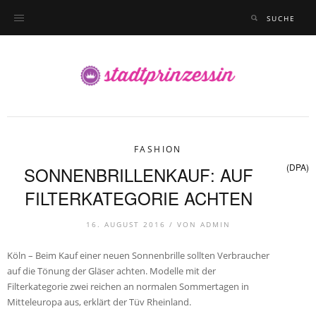
FASHION
(DPA)
SONNENBRILLENKAUF: AUF
FILTERKATEGORIE ACHTEN
16. AUGUST 2016 /
VON
ADMIN
Köln – Beim Kauf einer neuen Sonnenbrille sollten Verbraucher
auf die Tönung der Gläser achten. Modelle mit der
Filterkategorie zwei reichen an normalen Sommertagen in
Mitteleuropa aus, erklärt der Tüv Rheinland.