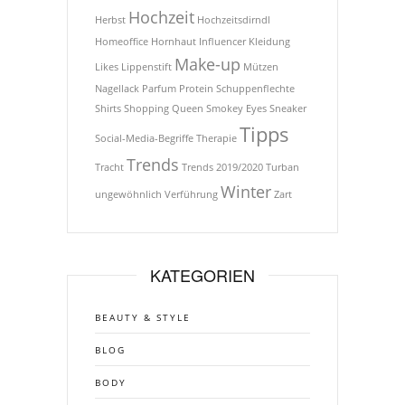
Hochzeit
Herbst
Hochzeitsdirndl
Homeoffice
Hornhaut
Influencer
Kleidung
Make-up
Likes
Lippenstift
Mützen
Nagellack
Parfum
Protein
Schuppenflechte
Shirts
Shopping Queen
Smokey Eyes
Sneaker
Tipps
Social-Media-Begriffe
Therapie
Trends
Tracht
Trends 2019/2020
Turban
Winter
ungewöhnlich
Verführung
Zart
KATEGORIEN
BEAUTY & STYLE
BLOG
BODY