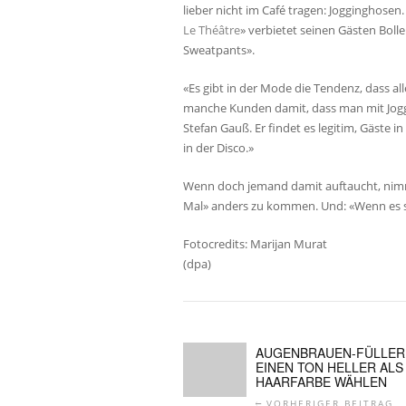
lieber nicht im Café tragen: Jogginghosen.
Le Théâtre
» verbietet seinen Gästen Bol
Sweatpants».
«Es gibt in der Mode die Tendenz, dass al
manche Kunden damit, dass man mit Jogg
Stefan Gauß. Er findet es legitim, Gäst
in der Disco.»
Wenn doch jemand damit auftaucht, nimmt
Mal» anders zu kommen. Und: «Wenn es sty
Fotocredits: Marijan Murat
(dpa)
AUGENBRAUEN-FÜLLER
EINEN TON HELLER ALS
HAARFARBE WÄHLEN
VORHERIGER BEITRAG