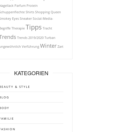
Nagellack
Parfum
Protein
Schuppenflechte
Shirts
Shopping Queen
Smokey Eyes
Sneaker
Social-Media-
Tipps
Begriffe
Therapie
Tracht
Trends
Trends 2019/2020
Turban
Winter
ungewöhnlich
Verführung
Zart
KATEGORIEN
BEAUTY & STYLE
BLOG
BODY
FAMILIE
FASHION