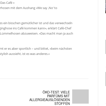
 Das Café «
lerhosen mit dem Aushang «We say ‚No‘ to
les ein bisschen gemütlicher ist und das verwechseln
inghose ins Café kommen kann», erklärt Café-Chef
e in Lümmelhosen abzuweisen. «Das macht man ja auch
 er es aber sportlich – und bittet, «beim nächsten
lish aussieht, ist es was anderes.»
ÖKO-TEST: VIELE
PARFÜMS MIT
ALLERGIEAUSLÖSENDEN
STOFFEN