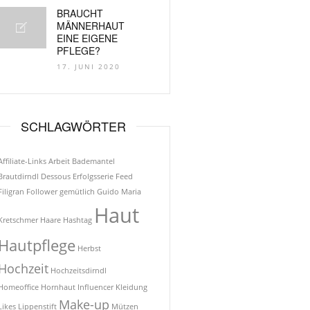
BRAUCHT
MÄNNERHAUT
EINE EIGENE
PFLEGE?
17. JUNI 2020
SCHLAGWÖRTER
Affiliate-Links
Arbeit
Bademantel
Brautdirndl
Dessous
Erfolgsserie
Feed
Filigran
Follower
gemütlich
Guido Maria
Haut
Kretschmer
Haare
Hashtag
Hautpflege
Herbst
Hochzeit
Hochzeitsdirndl
Homeoffice
Hornhaut
Influencer
Kleidung
Make-up
Likes
Lippenstift
Mützen