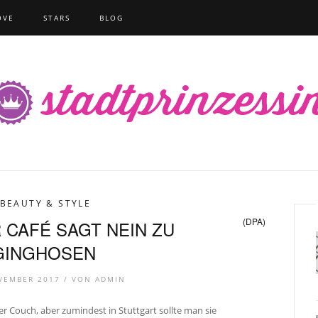
OVE
STARS
BLOG
BEAUTY & STYLE
(DPA)
 CAFÉ SAGT NEIN ZU
GINGHOSEN
VEMBER 2017 /
VON
ADMIN
der Couch, aber zumindest in Stuttgart sollte man sie