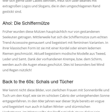
Wer sich gerne über Labels definiert, freut sich über Beanies mit
extragroßen Logos und Slogans, die in den umgeschlagenen Rand
gestickt sind.
Ahoi: Die Schiffermütze
Früher wurden diese Mützen hauptsächlich nur von gestandenen
Seeleuten getragen. Mittlerweile hat sich die Schiffermütze zum echten
Trend-Accessoire gemausert und begeistert mit femininen Varianten. In
ihrer klassischen Form ist sie mit einer Kordel oder einem ledernen
Riemen geschmückt. Aktuell begeistern modische Modelle aus Tweed,
Leder und Samt. Dank der vorhandenen Krempe, bzw. dem Schirm,
werden auch die Augen etwas geschützt. Dies ist besonders bei Wind
und Regen nützlich!
Back to the 60s: Schals und Tücher
Wer kennt nicht diese Bilder, von zierlichen Frauen mit Sonnenbrille und
Tuch um den Kopf, wie sie im schicken Cabrio der untergehenden Sonne
entgegenfahren. In den 60er Jahren war dieser Style bereits en vogue
und begeistert nun auch in kalten Winter- und stürmischen