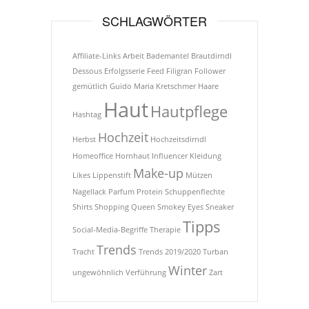
SCHLAGWÖRTER
Affiliate-Links
Arbeit
Bademantel
Brautdirndl
Dessous
Erfolgsserie
Feed
Filigran
Follower
gemütlich
Guido Maria Kretschmer
Haare
Haut
Hautpflege
Hashtag
Hochzeit
Herbst
Hochzeitsdirndl
Homeoffice
Hornhaut
Influencer
Kleidung
Make-up
Likes
Lippenstift
Mützen
Nagellack
Parfum
Protein
Schuppenflechte
Shirts
Shopping Queen
Smokey Eyes
Sneaker
Tipps
Social-Media-Begriffe
Therapie
Trends
Tracht
Trends 2019/2020
Turban
Winter
ungewöhnlich
Verführung
Zart