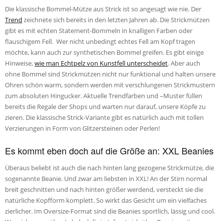
Die klassische Bommel-Mütze aus Strick ist so angesagt wie nie. Der
Trend
zeichnete sich bereits in den letzten Jahren ab. Die Strickmützen
gibt es mit echten Statement-Bommeln in knalligen Farben oder
flauschigem Fell. Wer nicht unbedingt echtes Fell am Kopf tragen
möchte, kann auch zur synthetischen Bommel greifen. Es gibt einige
Hinweise,
wie man Echtpelz von Kunstfell unterscheidet
. Aber auch
ohne Bommel sind Strickmützen nicht nur funktional und halten unsere
Ohren schön warm, sondern werden mit verschlungenen Strickmustern
zum absoluten Hingucker. Aktuelle Trendfarben und –Muster füllen
bereits die Regale der Shops und warten nur darauf, unsere Köpfe zu
zieren. Die klassische Strick-Variante gibt es natürlich auch mit tollen
Verzierungen in Form von Glitzersteinen oder Perlen!
Es kommt eben doch auf die Größe an: XXL Beanies
Überaus beliebt ist auch die nach hinten lang gezogene Strickmütze, die
sogenannte Beanie. Und zwar am liebsten in XXL! An der Stirn normal
breit geschnitten und nach hinten größer werdend, versteckt sie die
natürliche Kopfform komplett. So wirkt das Gesicht um ein vielfaches
zierlicher. Im Oversize-Format sind die Beanies sportlich, lässig und cool.