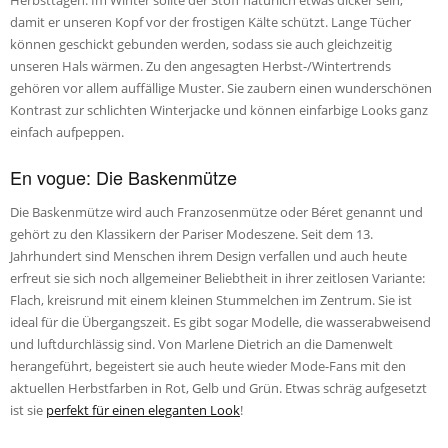
Herbsttagen. ­­­Im Winter sollte der Stoff natürlich etwas dicker sein,
damit er unseren Kopf vor der frostigen Kälte schützt. Lange Tücher
können geschickt gebunden werden, sodass sie auch gleichzeitig
unseren Hals wärmen. Zu den angesagten Herbst-/Wintertrends
gehören vor allem auffällige Muster. Sie zaubern einen wunderschönen
Kontrast zur schlichten Winterjacke und können einfarbige Looks ganz
einfach aufpeppen.
En vogue: Die Baskenmütze
Die Baskenmütze wird auch Franzosenmütze oder Béret genannt und
gehört zu den Klassikern der Pariser Modeszene. Seit dem 13.
Jahrhundert sind Menschen ihrem Design verfallen und auch heute
erfreut sie sich noch allgemeiner Beliebtheit in ihrer zeitlosen Variante:
Flach, kreisrund mit einem kleinen Stummelchen im Zentrum. Sie ist
ideal für die Übergangszeit. Es gibt sogar Modelle, die wasserabweisend
und luftdurchlässig sind. Von Marlene Dietrich an die Damenwelt
herangeführt, begeistert sie auch heute wieder Mode-Fans mit den
aktuellen Herbstfarben in Rot, Gelb und Grün. Etwas schräg aufgesetzt
ist sie
perfekt für einen eleganten Look
!