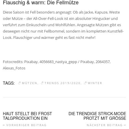
Flauschig & warm: Die Fellmütze
Diese Saison ist Fell besonders angesagt: Ob als Jacke, Kapuze, Weste
oder Mütze – der All-Over-Fell-Look ist ein absoluter Hingucker und
verführt zum Einkuscheln und Wohlfühlen. Angesagte Mützen gibt es
deswegen nicht nur mit Fellbommel, sondern im kompletten Kunstfell-
Look. Flauschiger und wärmer geht es fast nicht mehr!
Fotocredits: Pixabay, 4056683_nastya_gepp / Pixabay, 2064357,
Alexas_Fotos
TAGS:
MÜTZEN
TRENDS 2019/2020
WINTER
HAUT STELLT BEI FROST
DIE TRENDIGE STRICK-MODE
TALGPRODUKTION EIN
PROTZT MIT GRÖSSE
VORHERIGER BEITRAG
NÄCHSTER BEITRAG