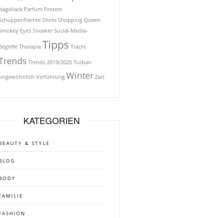
Nagellack
Parfum
Protein
Schuppenflechte
Shirts
Shopping Queen
Smokey Eyes
Sneaker
Social-Media-
Tipps
Begriffe
Therapie
Tracht
Trends
Trends 2019/2020
Turban
Winter
ungewöhnlich
Verführung
Zart
KATEGORIEN
BEAUTY & STYLE
BLOG
BODY
FAMILIE
FASHION