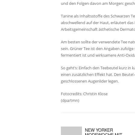
und den Folgen davon am Morgen: gesch
Tanine als Inhaltsstoffe des Schwarzen Te
abschwellend auf der Haut, erläutert das 
Arbeitsgemeinschaft ästhetische Dermat
Am besten sollte der verwendete Tee nat
sein. Grüner Tee ist den Angaben zufolge 
fermentiert ist und wirksamere Anti-Oxida
So geht’s: Einfach den Teebeutel kurz in
einen zusätzlichen Effekt hat. Den Beute
geschlossenen Augenlider legen.
Fotocredits: Christin Klose
(dpa/tmn)
NEW YORKER
MODEWOCHE MIT