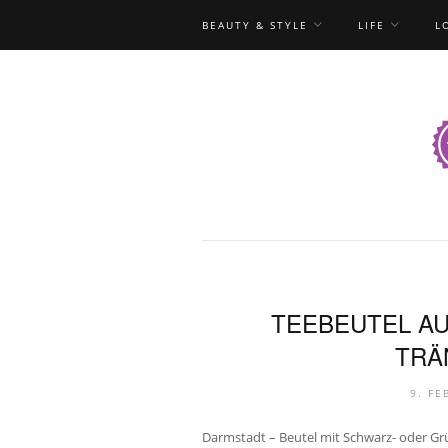
BEAUTY & STYLE
LIFE
L
TEEBEUTEL AU
TRÄ
9. FE
Darmstadt – Beutel mit Schwarz- oder Grü