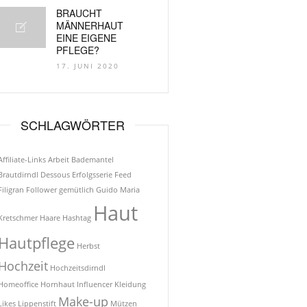
BRAUCHT
MÄNNERHAUT
EINE EIGENE
PFLEGE?
17. JUNI 2020
SCHLAGWÖRTER
Affiliate-Links
Arbeit
Bademantel
Brautdirndl
Dessous
Erfolgsserie
Feed
Filigran
Follower
gemütlich
Guido Maria
Haut
Kretschmer
Haare
Hashtag
Hautpflege
Herbst
Hochzeit
Hochzeitsdirndl
Homeoffice
Hornhaut
Influencer
Kleidung
Make-up
Likes
Lippenstift
Mützen