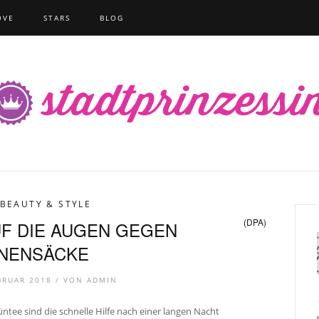
OVE
STARS
BLOG
BEAUTY & STYLE
(DPA)
F DIE AUGEN GEGEN
NENSÄCKE
BRUAR 2018 /
VON
ADMIN
ntee sind die schnelle Hilfe nach einer langen Nacht