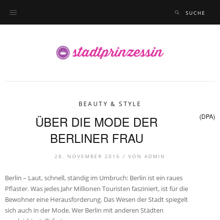
BEAUTY & STYLE
(DPA)
ÜBER DIE MODE DER
BERLINER FRAU
28. NOVEMBER 2016 /
VON
ADMIN
Berlin – Laut, schnell, ständig im Umbruch: Berlin ist ein raues
Pflaster. Was jedes Jahr Millionen Touristen fasziniert, ist für die
Bewohner eine Herausforderung. Das Wesen der Stadt spiegelt
sich auch in der Mode. Wer Berlin mit anderen Städten