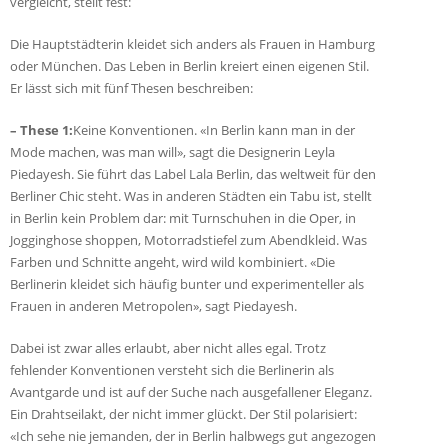
vergleicht, stellt fest:
Die Hauptstädterin kleidet sich anders als Frauen in Hamburg
oder München. Das Leben in Berlin kreiert einen eigenen Stil.
Er lässt sich mit fünf Thesen beschreiben:
– These 1:
Keine Konventionen. «In Berlin kann man in der
Mode machen, was man will», sagt die Designerin Leyla
Piedayesh. Sie führt das Label Lala Berlin, das weltweit für den
Berliner Chic steht. Was in anderen Städten ein Tabu ist, stellt
in Berlin kein Problem dar: mit Turnschuhen in die Oper, in
Jogginghose shoppen, Motorradstiefel zum Abendkleid. Was
Farben und Schnitte angeht, wird wild kombiniert. «Die
Berlinerin kleidet sich häufig bunter und experimenteller als
Frauen in anderen Metropolen», sagt Piedayesh.
Dabei ist zwar alles erlaubt, aber nicht alles egal. Trotz
fehlender Konventionen versteht sich die Berlinerin als
Avantgarde und ist auf der Suche nach ausgefallener Eleganz.
Ein Drahtseilakt, der nicht immer glückt. Der Stil polarisiert:
«Ich sehe nie jemanden, der in Berlin halbwegs gut angezogen