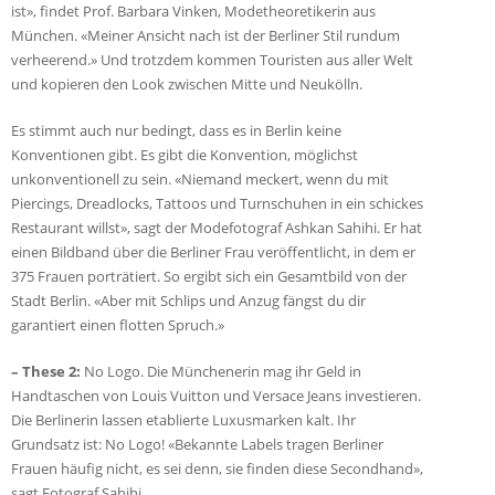
ist», findet Prof. Barbara Vinken, Modetheoretikerin aus
München. «Meiner Ansicht nach ist der Berliner Stil rundum
verheerend.» Und trotzdem kommen Touristen aus aller Welt
und kopieren den Look zwischen Mitte und Neukölln.
Es stimmt auch nur bedingt, dass es in Berlin keine
Konventionen gibt. Es gibt die Konvention, möglichst
unkonventionell zu sein. «Niemand meckert, wenn du mit
Piercings, Dreadlocks, Tattoos und Turnschuhen in ein schickes
Restaurant willst», sagt der Modefotograf Ashkan Sahihi. Er hat
einen Bildband über die Berliner Frau veröffentlicht, in dem er
375 Frauen porträtiert. So ergibt sich ein Gesamtbild von der
Stadt Berlin. «Aber mit Schlips und Anzug fängst du dir
garantiert einen flotten Spruch.»
– These 2:
No Logo. Die Münchenerin mag ihr Geld in
Handtaschen von Louis Vuitton und Versace Jeans investieren.
Die Berlinerin lassen etablierte Luxusmarken kalt. Ihr
Grundsatz ist: No Logo! «Bekannte Labels tragen Berliner
Frauen häufig nicht, es sei denn, sie finden diese Secondhand»,
sagt Fotograf Sahihi.