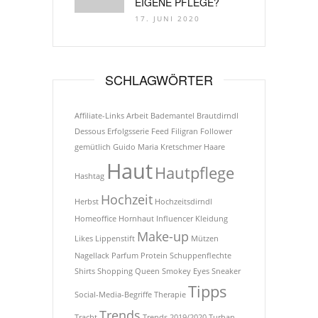
EIGENE PFLEGE?
17. JUNI 2020
SCHLAGWÖRTER
Affiliate-Links
Arbeit
Bademantel
Brautdirndl
Dessous
Erfolgsserie
Feed
Filigran
Follower
gemütlich
Guido Maria Kretschmer
Haare
Haut
Hautpflege
Hashtag
Hochzeit
Herbst
Hochzeitsdirndl
Homeoffice
Hornhaut
Influencer
Kleidung
Make-up
Likes
Lippenstift
Mützen
Nagellack
Parfum
Protein
Schuppenflechte
Shirts
Shopping Queen
Smokey Eyes
Sneaker
Tipps
Social-Media-Begriffe
Therapie
Trends
Tracht
Trends 2019/2020
Turban