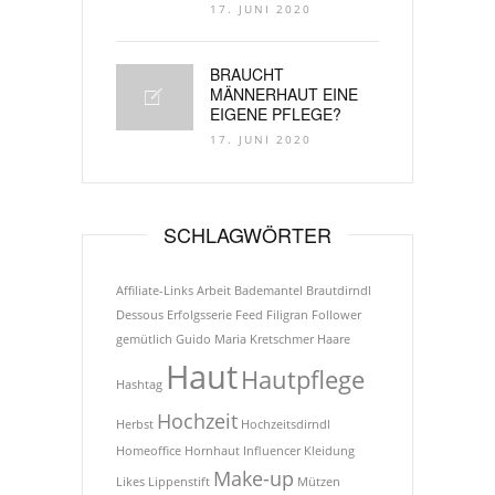
17. JUNI 2020
BRAUCHT
MÄNNERHAUT EINE
EIGENE PFLEGE?
17. JUNI 2020
SCHLAGWÖRTER
Affiliate-Links
Arbeit
Bademantel
Brautdirndl
Dessous
Erfolgsserie
Feed
Filigran
Follower
gemütlich
Guido Maria Kretschmer
Haare
Haut
Hautpflege
Hashtag
Hochzeit
Herbst
Hochzeitsdirndl
Homeoffice
Hornhaut
Influencer
Kleidung
Make-up
Likes
Lippenstift
Mützen