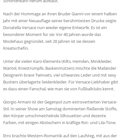
Schottenkaro herum aufbaut.
Nach der Hommage an ihren Bruder Gianni vor einem halben
Jahr mit einer Neuauflage seiner berühmtesten Drucke zeigte
Donatella Versace nun wieder eigene Entwürfe. Es ist ein
besonderer Moment für sie: Vor 40 Jahren wurde das
Modehaus gegründet, seit 20 Jahren ist sie dessen
Kreativchefin.
Unter die vielen Karo-Elemente (Kilts, Hemden, Minikleider,
Mäntel, Kniestrümpfe, Baskenmützen) mischte die Mailänder
Designerin brave Twinsets, viel schwarzes Leder und mit sexy
Bustiers überlagerte Seidenkleider. Für Versace-Liebhaber gibt
es dazu einen Fanschal, wie man sie von Fußballclubs kennt.
Giorgio Armani ist der Gegenpol zum extrovertierten Versace-
Stil. In seiner Show am Samstag dominierten fließende Stoffe,
den Körper umschmeichelnde Silhouetten und dezente
Farben, mit einigen Abstechern in kräftige Rot- und Lila-Töne.
Etro brachte Western-Romantik auf den Laufsteg, mit aus der