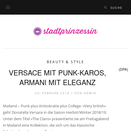
BEAUTY & STYLE
(DPA)
VERSACE MIT PUNK-KAROS,
ARMANI MIT ELEGANZ
24. FEBRUAR 2018 /
VON
ADMIN
Mailand – Punk plus Aristokratie plus College: «Very british»
geht Donatella Versace in die Saison Herbst/Winter 2018/19.
Unter dem Titel «The Clans» präsentierte sie am Freitagabend
in Mailand eine Kollektion, die sich um das klassische