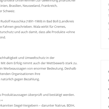
 gegründete Unternehmen zur Gewinnung pflanzlicher
inien, Brasilien, Neuseeland, Frankreich,
r Schweiz.
 Rudolf Hauschka (1891-1969) in Bad Boll (Landkreis
e Fahnen geschrieben. Wala wirbt für Cremes,
turschutz und auch damit, dass alle Produkte «ohne
sind.
Nachhaltigkeit und Umweltschutz in der
 Mit dem Erfolg nimmt auch der Wettbewerb stark zu.
n in Werbeaussagen von enormer Bedeutung. Deshalb
ltenden Organisationen ihre
natürlich gegen Bezahlung.
s Produktaussagen überprüft und bestätigt werden.
 «
erkannten Siegel-Vergebern – darunter Natrue, BDIH,