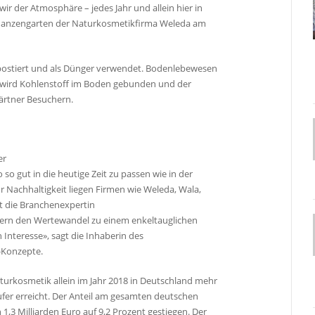
r der Atmosphäre – jedes Jahr und allein hier in
flanzengarten der Naturkosmetikfirma Weleda am
postiert und als Dünger verwendet. Bodenlebewesen
wird Kohlenstoff im Boden gebunden und der
ärtner Besuchern.
er
so gut in die heutige Zeit zu passen wie in der
 Nachhaltigkeit liegen Firmen wie Weleda, Wala,
gt die Branchenexpertin
ördern den Wertewandel zu einem enkeltauglichen
Interesse», sagt die Inhaberin des
Konzepte.
rkosmetik allein im Jahr 2018 in Deutschland mehr
ufer erreicht. Der Anteil am gesamten deutschen
,3 Milliarden Euro auf 9,2 Prozent gestiegen. Der