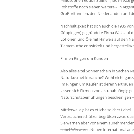
Philosophen Rudolf Steiner (1861-1925)
Rohstoffe noch sieben weitere – in Argent
Großbritannien, den Niederlanden und de
Nachhaltigkeit hat sich auch die 1935 von
Göppingen) gegründete Firma Wala auf di
Lotionen und Öle mit Hinweis auf den Na
Tierversuche entwickelt und hergestellt» 
Firmen Ringen um Kunden
Also alles eitel Sonnenschein in Sachen 
Naturkosmetikbranche? Wohl nicht ganz.
Im Ringen um Käufer ist deren Vertraue
lassen sich Firmen von als unabhängig ge
Naturschutzbemühungen bescheinigen – 
Mittlerweile gibt es etliche solcher Label.
Verbraucherschützer
begrüßen zwar, das
Sie warnen aber vor einem zunehmenden
Label-Wirrwarr
». Neben international an