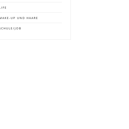
LIFE
MAKE-UP UND HAARE
SCHULE/JOB