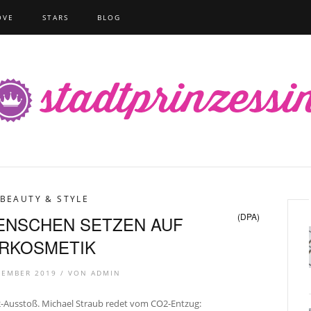
OVE
STARS
BLOG
BEAUTY & STYLE
(DPA)
ENSCHEN SETZEN AUF
RKOSMETIK
TEMBER 2019 /
VON
ADMIN
Ausstoß. Michael Straub redet vom CO2-Entzug: