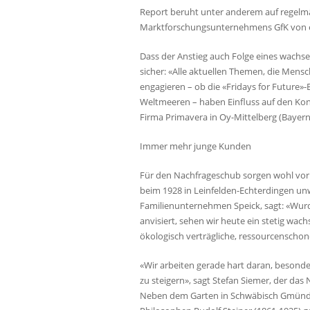
Report beruht unter anderem auf regelm
Marktforschungsunternehmens GfK von e
Dass der Anstieg auch Folge eines wachse
sicher: «Alle aktuellen Themen, die Mens
engagieren – ob die «Fridays for Future
Weltmeeren – haben Einfluss auf den Kon
Firma Primavera in Oy-Mittelberg (Bayern
Immer mehr junge Kunden
Für den Nachfrageschub sorgen wohl vor a
beim 1928 in Leinfelden-Echterdingen un
Familienunternehmen Speick, sagt: «Wurd
anvisiert, sehen wir heute ein stetig wac
ökologisch verträgliche, ressourcenscho
«Wir arbeiten gerade hart daran, besond
zu steigern», sagt Stefan Siemer, der da
Neben dem Garten in Schwäbisch Gmünd b