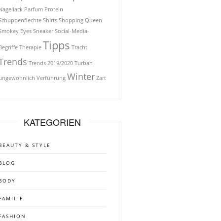
Nagellack
Parfum
Protein
Schuppenflechte
Shirts
Shopping Queen
Smokey Eyes
Sneaker
Social-Media-
Tipps
Begriffe
Therapie
Tracht
Trends
Trends 2019/2020
Turban
Winter
ungewöhnlich
Verführung
Zart
KATEGORIEN
BEAUTY & STYLE
BLOG
BODY
FAMILIE
FASHION