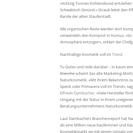
«Achtzig Tonnen Kohlendioxid entziehen wi
Schwäbisch Gmünd.» Straub leitet den P
Rande der alten Stauferstadt.
Alle organischen Reste werden dort kom
verwandeln den Kompost in Humus. «So 
Atmosphäre entzogen», erklärt der Chefg
Nachhaltige Kosmetik voll im
Trend
Tu Gutes und rede darüber – in kaum ein
Branche
scheint das alte Marketing-Motto 
Naturkosmetik. «Mit ihrem Bekenntnis zur
Speick oder Primavera voll im Trend», sa
Elfriede Dambacher
. «Viele Hersteller f
Umgang mit der Natur in ihrem ureigenen 
Beratungsunternehmens Naturkosmetik-
Laut Dambachers Branchenreport hat Natu
als eine Million neue Käuferinnen und Kä
Kosmetikmarkt sei mit einem Umsatz von 1