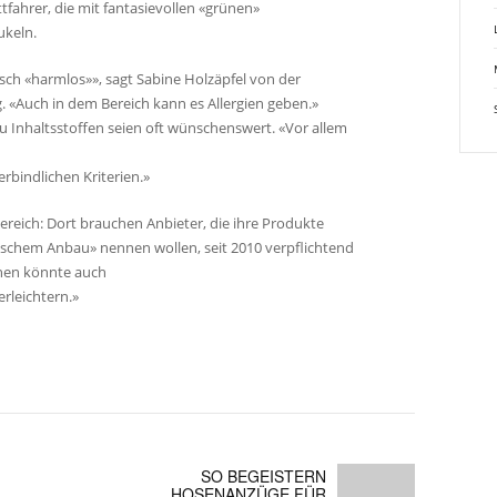
tfahrer, die mit fantasievollen «grünen»
ukeln.
sch «harmlos»», sagt Sabine Holzäpfel von der
«Auch in dem Bereich kann es Allergien geben.»
 Inhaltsstoffen seien oft wünschenswert. «Vor allem
rbindlichen Kriterien.»
ereich: Dort brauchen Anbieter, die ihre Produkte
ogischem Anbau» nennen wollen, seit 2010 verpflichtend
chen könnte auch
rleichtern.»
SO BEGEISTERN
HOSENANZÜGE FÜR