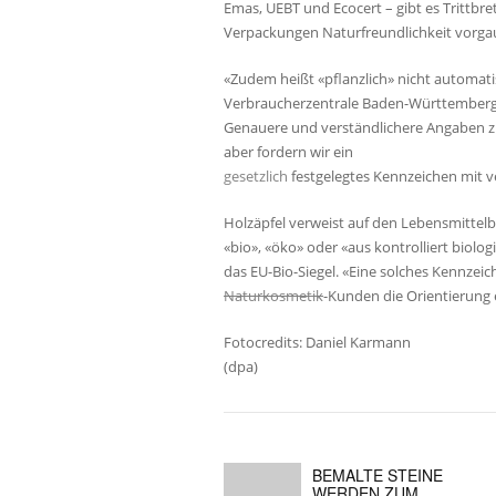
Emas, UEBT und Ecocert – gibt es Trittbret
Verpackungen Naturfreundlichkeit vorga
«Zudem heißt «pflanzlich» nicht automati
Verbraucherzentrale Baden-Württemberg. 
Genauere und verständlichere Angaben zu
aber fordern wir ein
gesetzlich
festgelegtes Kennzeichen mit ve
Holzäpfel verweist auf den Lebensmittelb
«bio», «öko» oder «aus kontrolliert biol
das EU-Bio-Siegel. «Eine solches Kennzei
Naturkosmetik
-Kunden die Orientierung e
Fotocredits: Daniel Karmann
(dpa)
BEMALTE STEINE
WERDEN ZUM