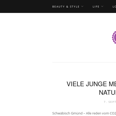
BEAUTY & STYLE
LIFE
L
VIELE JUNGE M
NATU
7. SEP
Schwäbisch Gmünd – Alle reden vom CO2-