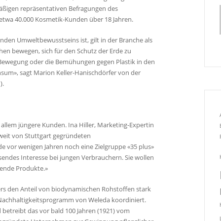
äßigen repräsentativen Befragungen des
twa 40.000 Kosmetik-Kunden über 18 Jahren.
nden Umweltbewusstseins ist, gilt in der Branche als
chen bewegen, sich für den Schutz der Erde zu
»-Bewegung oder die Bemühungen gegen Plastik in den
sum», sagt Marion Keller-Hanischdörfer von der
).
llem jüngere Kunden. Ina Hiller, Marketing-Expertin
weit von Stuttgart gegründeten
e vor wenigen Jahren noch eine Zielgruppe «35 plus»
hsendes Interesse bei jungen Verbrauchern. Sie wollen
nende Produkte.»
ers den Anteil von biodynamischen Rohstoffen stark
s Nachhaltigkeitsprogramm von Weleda koordiniert.
etreibt das vor bald 100 Jahren (1921) vom