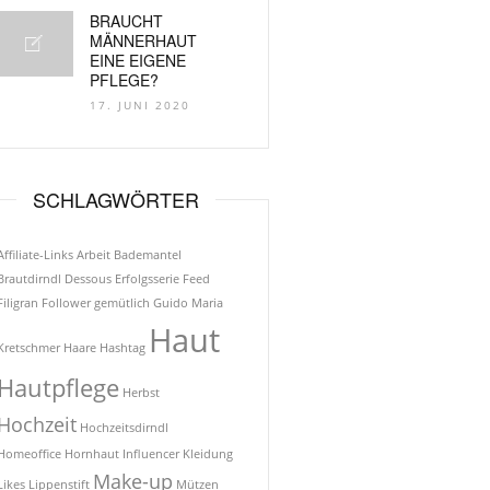
BRAUCHT
MÄNNERHAUT
EINE EIGENE
PFLEGE?
17. JUNI 2020
SCHLAGWÖRTER
Affiliate-Links
Arbeit
Bademantel
Brautdirndl
Dessous
Erfolgsserie
Feed
Filigran
Follower
gemütlich
Guido Maria
Haut
Kretschmer
Haare
Hashtag
Hautpflege
Herbst
Hochzeit
Hochzeitsdirndl
Homeoffice
Hornhaut
Influencer
Kleidung
Make-up
Likes
Lippenstift
Mützen