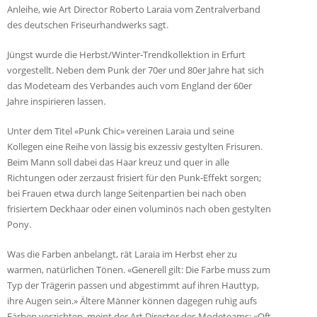
Anleihe, wie Art Director Roberto Laraia vom Zentralverband
des deutschen Friseurhandwerks sagt.
Jüngst wurde die Herbst/Winter-Trendkollektion in Erfurt
vorgestellt. Neben dem Punk der 70er und 80er Jahre hat sich
das Modeteam des Verbandes auch vom England der 60er
Jahre inspirieren lassen.
Unter dem Titel «Punk Chic» vereinen Laraia und seine
Kollegen eine Reihe von lässig bis exzessiv gestylten Frisuren.
Beim Mann soll dabei das Haar kreuz und quer in alle
Richtungen oder zerzaust frisiert für den Punk-Effekt sorgen;
bei Frauen etwa durch lange Seitenpartien bei nach oben
frisiertem Deckhaar oder einen voluminös nach oben gestylten
Pony.
Was die Farben anbelangt, rät Laraia im Herbst eher zu
warmen, natürlichen Tönen. «Generell gilt: Die Farbe muss zum
Typ der Trägerin passen und abgestimmt auf ihren Hauttyp,
ihre Augen sein.» Ältere Männer können dagegen ruhig aufs
Färben verzichten, meint der Art Director des Modeteams: «Oft