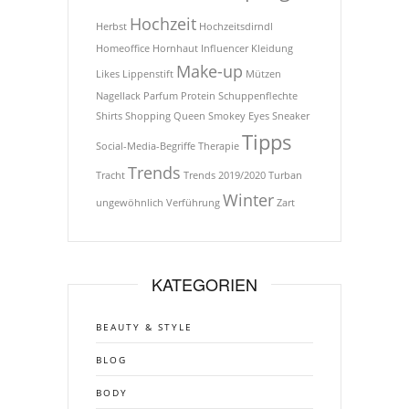
Hochzeit
Herbst
Hochzeitsdirndl
Homeoffice
Hornhaut
Influencer
Kleidung
Make-up
Likes
Lippenstift
Mützen
Nagellack
Parfum
Protein
Schuppenflechte
Shirts
Shopping Queen
Smokey Eyes
Sneaker
Tipps
Social-Media-Begriffe
Therapie
Trends
Tracht
Trends 2019/2020
Turban
Winter
ungewöhnlich
Verführung
Zart
KATEGORIEN
BEAUTY & STYLE
BLOG
BODY