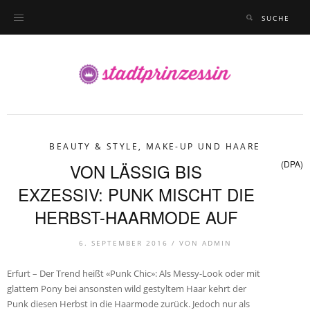
BEAUTY & STYLE
,
MAKE-UP UND HAARE
(DPA)
VON LÄSSIG BIS
EXZESSIV: PUNK MISCHT DIE
HERBST-HAARMODE AUF
6. SEPTEMBER 2016 /
VON
ADMIN
Erfurt – Der Trend heißt «Punk Chic»: Als Messy-Look oder mit
glattem Pony bei ansonsten wild gestyltem Haar kehrt der
Punk diesen Herbst in die Haarmode zurück. Jedoch nur als