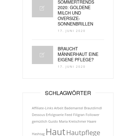
SOMMERTRENDS
2020: GOLDENE
MILCH UND
OVERSIZE-
SONNENBRILLEN
17. JUNI 2020
BRAUCHT
MÄNNERHAUT EINE
EIGENE PFLEGE?
17. JUNI 2020
SCHLAGWÖRTER
Affiliate-Links
Arbeit
Bademantel
Brautdirndl
Dessous
Erfolgsserie
Feed
Filigran
Follower
gemütlich
Guido Maria Kretschmer
Haare
Haut
Hautpflege
Hashtag