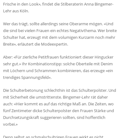
Frische in den Look», findet die Stilberaterin Anna Bingemer-
Lehr aus Köln.
Wer das trägt, sollte allerdings seine Oberarme mögen. «Und
die sind bei vielen Frauen ein echtes Negativthema. Wer breite
Schulter hat, erzeugt mit dem volumigen Kurzarm noch mehr
Breite», erläutert die Modeexpertin.
Aber: «Für zierliche Petitfrauen funktioniert dieser Hingucker
sehr gut.» Ihr Kombinationstipp: solche Oberteile mit Denim
mit Löchern und Schrammen kombinieren, das erzeuge «ein
trendiges Spannungsfeld».
Die Schulterbetonung schlechthin ist das Schulterpolster. Und
mit Sicherheit die umstrittenste. Bingemer-Lehr rät daher
auch: «Hier kommt es auf das richtige Maß an. Die Zeiten, wo
fünf Zentimeter dicke Schulterpolster den Frauen Stärke und
Durchsetzungskraft suggerieren sollten, sind hoffentlich
vorbei.»
Denn selbst an schmalschultrigen Frauen wirkt es nicht