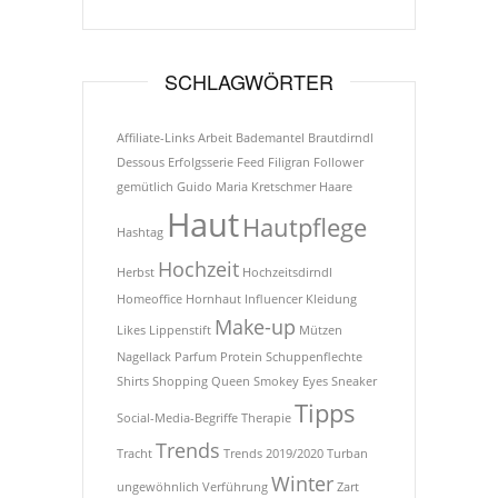
SCHLAGWÖRTER
Affiliate-Links
Arbeit
Bademantel
Brautdirndl
Dessous
Erfolgsserie
Feed
Filigran
Follower
gemütlich
Guido Maria Kretschmer
Haare
Haut
Hautpflege
Hashtag
Hochzeit
Herbst
Hochzeitsdirndl
Homeoffice
Hornhaut
Influencer
Kleidung
Make-up
Likes
Lippenstift
Mützen
Nagellack
Parfum
Protein
Schuppenflechte
Shirts
Shopping Queen
Smokey Eyes
Sneaker
Tipps
Social-Media-Begriffe
Therapie
Trends
Tracht
Trends 2019/2020
Turban
Winter
ungewöhnlich
Verführung
Zart