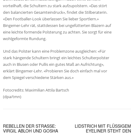
vorteilhaft, die Schultern zu stark aufzupolstern. «Das stört
den balancierten Gesamteindruck», findet die Stilberaterin.
«Den Footballer-Look überlassen Sie lieber Sportlern.»
Bingemer-Lehr rät, stattdessen bei ungefütterten Blazern auf
eine leichte formende Polsterung zu achten. Sie sorgt für eine
wohlgeformte Rundung.
Und das Polster kann eine Problemzone ausgleichen: «Für
stark hängende Schultern bringt ein leichtes Schulterpolster
auch in Blusen oder Pullis ein gutes Maß an Aufrichtung»,
erklärt Bingemer-Lehr. «Probieren Sie doch einfach mal vor
dem Spiegel verschiedene Stärken aus.»
Fotocredits: Maximilian Attila Bartsch
(dpa/tmn)
REBELLEN DER STRASSE: V
LIDSTRICH MIT FLÜSSIGEM
IRGIL ABLOH UND GOSHA R
EYELINER STEHT DEN