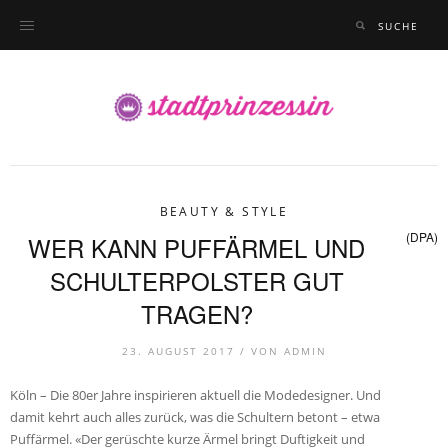
BEAUTY & STYLE
(DPA)
WER KANN PUFFÄRMEL UND
SCHULTERPOLSTER GUT
TRAGEN?
23. AUGUST 2017 /
VON
ADMIN
Köln – Die 80er Jahre inspirieren aktuell die Modedesigner. Und
damit kehrt auch alles zurück, was die Schultern betont – etwa
Puffärmel. «Der gerüschte kurze Ärmel bringt Duftigkeit und