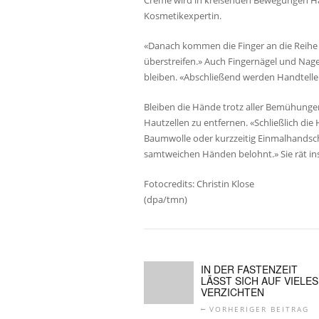
Creme wird in kreisenden Bewegungen Han
Kosmetikexpertin.
«Danach kommen die Finger an die Reihe 
überstreifen.» Auch Fingernägel und Nag
bleiben. «Abschließend werden Handtelle
Bleiben die Hände trotz aller Bemühunge
Hautzellen zu entfernen. «Schließlich d
Baumwolle oder kurzzeitig Einmalhandsch
samtweichen Händen belohnt.» Sie rät i
Fotocredits: Christin Klose
(dpa/tmn)
IN DER FASTENZEIT
LÄSST SICH AUF VIELES
VERZICHTEN
VORHERIGER BEITRAG