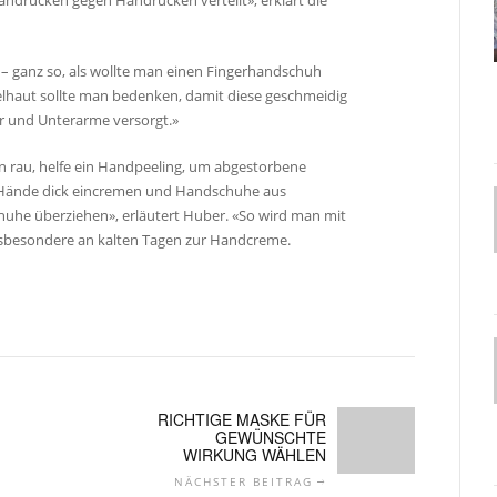
drücken gegen Handrücken verteilt», erklärt die
– ganz so, als wollte man einen Fingerhandschuh
elhaut sollte man bedenken, damit diese geschmeidig
r und Unterarme versorgt.»
n rau, helfe ein Handpeeling, um abgestorbene
ie Hände dick eincremen und Handschuhe aus
uhe überziehen», erläutert Huber. «So wird man mit
nsbesondere an kalten Tagen zur Handcreme.
RICHTIGE MASKE FÜR
GEWÜNSCHTE
WIRKUNG WÄHLEN
NÄCHSTER BEITRAG