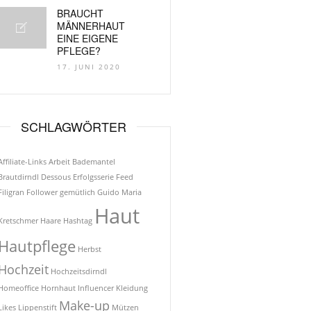
BRAUCHT
MÄNNERHAUT
EINE EIGENE
PFLEGE?
17. JUNI 2020
SCHLAGWÖRTER
Affiliate-Links
Arbeit
Bademantel
Brautdirndl
Dessous
Erfolgsserie
Feed
Filigran
Follower
gemütlich
Guido Maria
Haut
Kretschmer
Haare
Hashtag
Hautpflege
Herbst
Hochzeit
Hochzeitsdirndl
Homeoffice
Hornhaut
Influencer
Kleidung
Make-up
Likes
Lippenstift
Mützen