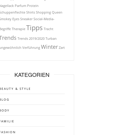
Nagellack
Parfum
Protein
Schuppenflechte
Shirts
Shopping Queen
Smokey Eyes
Sneaker
Social-Media-
Tipps
Begriffe
Therapie
Tracht
Trends
Trends 2019/2020
Turban
Winter
ungewöhnlich
Verführung
Zart
KATEGORIEN
BEAUTY & STYLE
BLOG
BODY
FAMILIE
FASHION