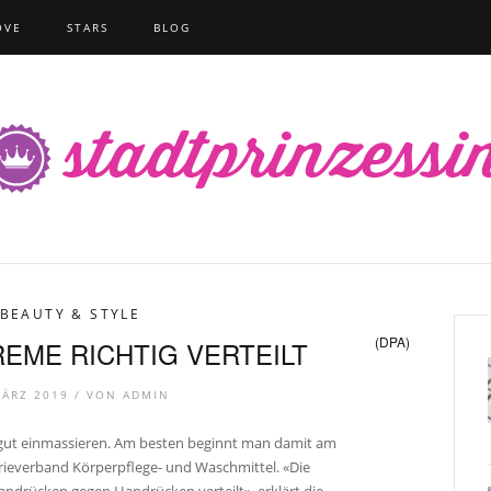
OVE
STARS
BLOG
BEAUTY & STYLE
(DPA)
EME RICHTIG VERTEILT
MÄRZ 2019 /
VON
ADMIN
gut einmassieren. Am besten beginnt man damit am
rieverband Körperpflege- und Waschmittel. «Die