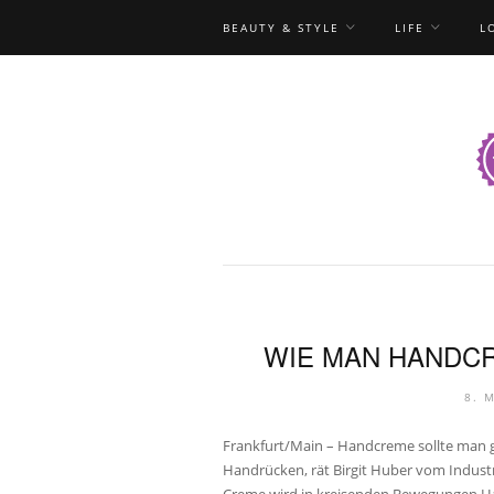
BEAUTY & STYLE
LIFE
L
WIE MAN HANDCR
8. 
Frankfurt/Main – Handcreme sollte man 
Handrücken, rät Birgit Huber vom Indust