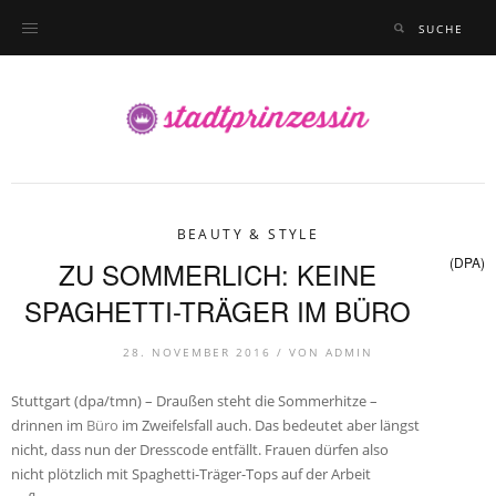
BEAUTY & STYLE
(DPA)
ZU SOMMERLICH: KEINE
SPAGHETTI-TRÄGER IM BÜRO
28. NOVEMBER 2016 /
VON
ADMIN
Stuttgart (dpa/tmn) – Draußen steht die Sommerhitze –
drinnen im
Büro
im Zweifelsfall auch. Das bedeutet aber längst
nicht, dass nun der Dresscode entfällt. Frauen dürfen also
nicht plötzlich mit Spaghetti-Träger-Tops auf der Arbeit