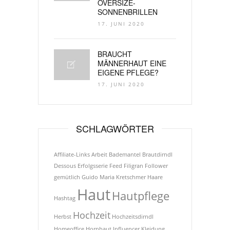
OVERSIZE-
SONNENBRILLEN
17. JUNI 2020
BRAUCHT
MÄNNERHAUT EINE
EIGENE PFLEGE?
17. JUNI 2020
SCHLAGWÖRTER
Affiliate-Links
Arbeit
Bademantel
Brautdirndl
Dessous
Erfolgsserie
Feed
Filigran
Follower
gemütlich
Guido Maria Kretschmer
Haare
Haut
Hautpflege
Hashtag
Hochzeit
Herbst
Hochzeitsdirndl
Homeoffice
Hornhaut
Influencer
Kleidung