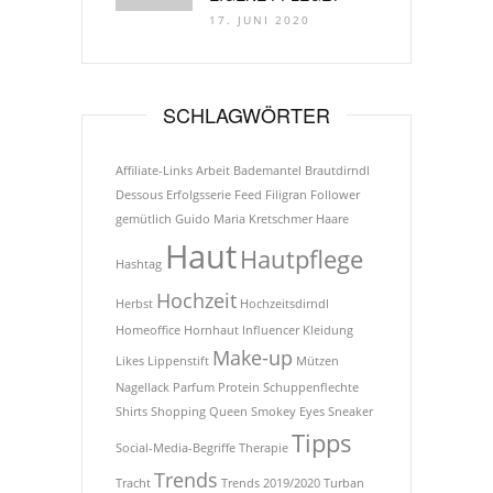
17. JUNI 2020
SCHLAGWÖRTER
Affiliate-Links
Arbeit
Bademantel
Brautdirndl
Dessous
Erfolgsserie
Feed
Filigran
Follower
gemütlich
Guido Maria Kretschmer
Haare
Haut
Hautpflege
Hashtag
Hochzeit
Herbst
Hochzeitsdirndl
Homeoffice
Hornhaut
Influencer
Kleidung
Make-up
Likes
Lippenstift
Mützen
Nagellack
Parfum
Protein
Schuppenflechte
Shirts
Shopping Queen
Smokey Eyes
Sneaker
Tipps
Social-Media-Begriffe
Therapie
Trends
Tracht
Trends 2019/2020
Turban