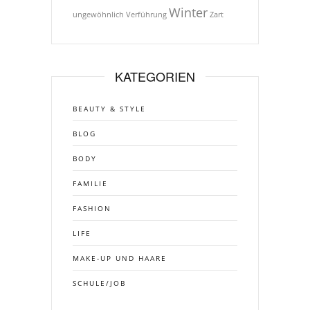
Winter
ungewöhnlich
Verführung
Zart
KATEGORIEN
BEAUTY & STYLE
BLOG
BODY
FAMILIE
FASHION
LIFE
MAKE-UP UND HAARE
SCHULE/JOB