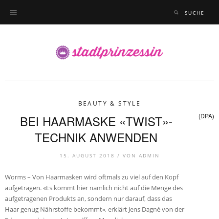
BEAUTY & STYLE
(DPA)
BEI HAARMASKE «TWIST»-
TECHNIK ANWENDEN
15. AUGUST 2018 /
VON
ADMIN
Worms – Von Haarmasken wird oftmals zu viel auf den Kopf
aufgetragen. «Es kommt hier nämlich nicht auf die Menge des
aufgetragenen Produkts an, sondern nur darauf, dass das
Haar genug Nährstoffe bekommt», erklärt Jens Dagné von der