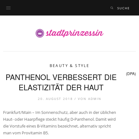
BEAUTY & STYLE
(DPA)
PANTHENOL VERBESSERT DIE
ELASTIZITÄT DER HAUT
20. AUGUST 2018 /
VON
ADMIN
Frankfurt/Main – Im Sonnenschutz, aber auch in der üblichen
Haut- oder Haarpflege steckt häufig D-Panthenol. Damit wird
die Vorstufe eines B-Vitamins bezeichnet, alternativ spricht
man vom Provitamin B5.