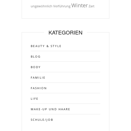
Winter
ungewöhnlich
Verführung
Zart
KATEGORIEN
BEAUTY & STYLE
BLOG
BODY
FAMILIE
FASHION
LIFE
MAKE-UP UND HAARE
SCHULE/JOB