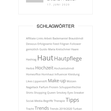
17. JUNI 2020
SCHLAGWÖRTER
Affiliate-Links
Arbeit
Bademantel
Brautdirndl
Dessous
Erfolgsserie
Feed
Filigran
Follower
gemütlich
Guido Maria Kretschmer
Haare
Haut
Hautpflege
Hashtag
Hochzeit
Herbst
Hochzeitsdirndl
Homeoffice
Hornhaut
Influencer
Kleidung
Make-up
Likes
Lippenstift
Mützen
Nagellack
Parfum
Protein
Schuppenflechte
Shirts
Shopping Queen
Smokey Eyes
Sneaker
Tipps
Social-Media-Begriffe
Therapie
Trends
Tracht
Trends 2019/2020
Turban