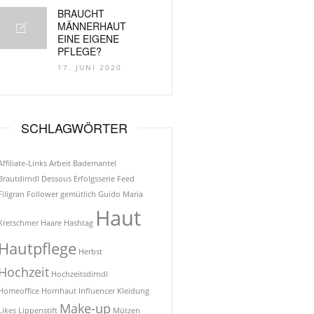
BRAUCHT
MÄNNERHAUT
EINE EIGENE
PFLEGE?
17. JUNI 2020
SCHLAGWÖRTER
Affiliate-Links
Arbeit
Bademantel
Brautdirndl
Dessous
Erfolgsserie
Feed
Filigran
Follower
gemütlich
Guido Maria
Haut
Kretschmer
Haare
Hashtag
Hautpflege
Herbst
Hochzeit
Hochzeitsdirndl
Homeoffice
Hornhaut
Influencer
Kleidung
Make-up
Likes
Lippenstift
Mützen