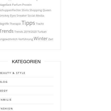
Nagellack
Parfum
Protein
Schuppenflechte
Shirts
Shopping Queen
Smokey Eyes
Sneaker
Social-Media-
Tipps
Begriffe
Therapie
Tracht
Trends
Trends 2019/2020
Turban
Winter
ungewöhnlich
Verführung
Zart
KATEGORIEN
BEAUTY & STYLE
BLOG
BODY
FAMILIE
FASHION