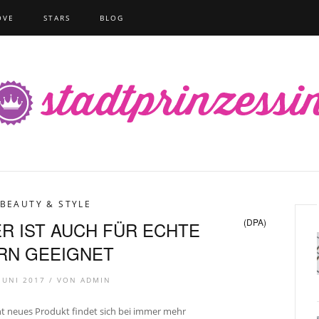
OVE
STARS
BLOG
BEAUTY & STYLE
(DPA)
R IST AUCH FÜR ECHTE
RN GEEIGNET
 JUNI 2017 /
VON
ADMIN
ht neues Produkt findet sich bei immer mehr