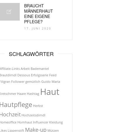
BRAUCHT
MÄNNERHAUT
EINE EIGENE
PFLEGE?
17. JUNI 2020
SCHLAGWÖRTER
Affiliate-Links
Arbeit
Bademantel
Brautdirndl
Dessous
Erfolgsserie
Feed
Filigran
Follower
gemütlich
Guido Maria
Haut
Kretschmer
Haare
Hashtag
Hautpflege
Herbst
Hochzeit
Hochzeitsdirndl
Homeoffice
Hornhaut
Influencer
Kleidung
Make-up
Likes
Lippenstift
Mützen