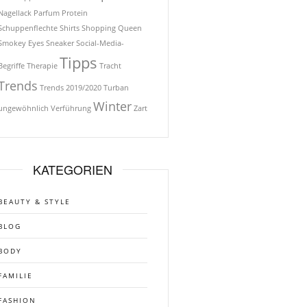
Nagellack
Parfum
Protein
Schuppenflechte
Shirts
Shopping Queen
Smokey Eyes
Sneaker
Social-Media-
Tipps
Begriffe
Therapie
Tracht
Trends
Trends 2019/2020
Turban
Winter
ungewöhnlich
Verführung
Zart
KATEGORIEN
BEAUTY & STYLE
BLOG
BODY
FAMILIE
FASHION