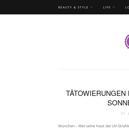
BEAUTY & STYLE
LIFE
L
TÄTOWIERUNGEN 
SONN
21.
München – Wer seine Haut der UV-Strahlun