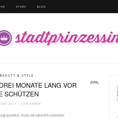
OVE
STARS
BLOG
BEAUTY & STYLE
(DPA)
DREI MONATE LANG VOR
E SCHÜTZEN
 JUNI 2017 /
VON
ADMIN
g aussetzt, muss sie natürlich schützen.