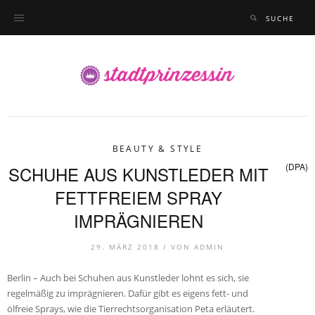
BEAUTY & STYLE
(DPA)
SCHUHE AUS KUNSTLEDER MIT
FETTFREIEM SPRAY
IMPRÄGNIEREN
29. MÄRZ 2018 /
VON
ADMIN
Berlin – Auch bei Schuhen aus Kunstleder lohnt es sich, sie
regelmäßig zu imprägnieren. Dafür gibt es eigens fett- und
ölfreie Sprays, wie die Tierrechtsorganisation Peta erläutert.