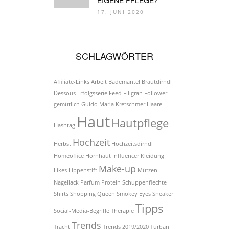
17. JUNI 2020
SCHLAGWÖRTER
Affiliate-Links
Arbeit
Bademantel
Brautdirndl
Dessous
Erfolgsserie
Feed
Filigran
Follower
gemütlich
Guido Maria Kretschmer
Haare
Haut
Hautpflege
Hashtag
Hochzeit
Herbst
Hochzeitsdirndl
Homeoffice
Hornhaut
Influencer
Kleidung
Make-up
Likes
Lippenstift
Mützen
Nagellack
Parfum
Protein
Schuppenflechte
Shirts
Shopping Queen
Smokey Eyes
Sneaker
Tipps
Social-Media-Begriffe
Therapie
Trends
Tracht
Trends 2019/2020
Turban