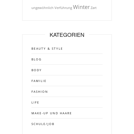
Winter
ungewöhnlich
Verführung
Zart
KATEGORIEN
BEAUTY & STYLE
BLOG
BODY
FAMILIE
FASHION
LIFE
MAKE-UP UND HAARE
SCHULE/JOB