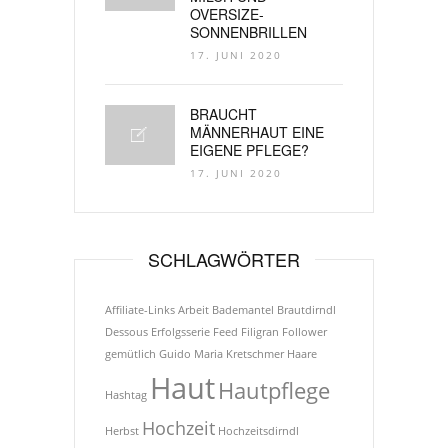
OVERSIZE-
SONNENBRILLEN
17. JUNI 2020
BRAUCHT
MÄNNERHAUT EINE
EIGENE PFLEGE?
17. JUNI 2020
SCHLAGWÖRTER
Affiliate-Links
Arbeit
Bademantel
Brautdirndl
Dessous
Erfolgsserie
Feed
Filigran
Follower
gemütlich
Guido Maria Kretschmer
Haare
Haut
Hautpflege
Hashtag
Hochzeit
Herbst
Hochzeitsdirndl