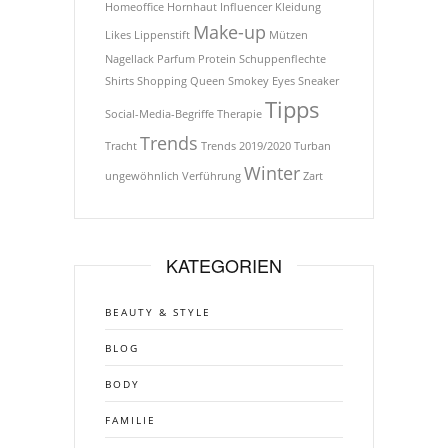
Homeoffice
Hornhaut
Influencer
Kleidung
Make-up
Likes
Lippenstift
Mützen
Nagellack
Parfum
Protein
Schuppenflechte
Shirts
Shopping Queen
Smokey Eyes
Sneaker
Tipps
Social-Media-Begriffe
Therapie
Trends
Tracht
Trends 2019/2020
Turban
Winter
ungewöhnlich
Verführung
Zart
KATEGORIEN
BEAUTY & STYLE
BLOG
BODY
FAMILIE