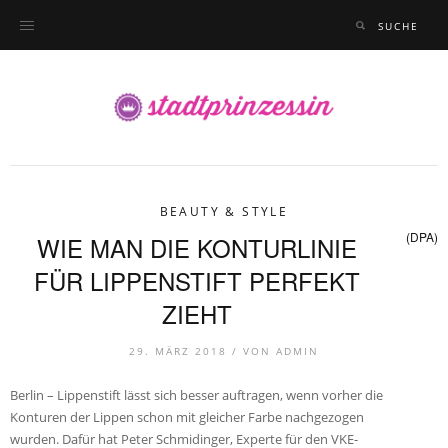
BEAUTY & STYLE
(DPA)
WIE MAN DIE KONTURLINIE
FÜR LIPPENSTIFT PERFEKT
ZIEHT
29. MÄRZ 2018 /
VON
ADMIN
Berlin – Lippenstift lässt sich besser auftragen, wenn vorher die
Konturen der Lippen schon mit gleicher Farbe nachgezogen
wurden. Dafür hat Peter Schmidinger, Experte für den VKE-